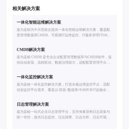
在信息化体系上建立统一运维运营管理体系，护
航业务快速及稳定发展，实现技术与业务的快速
相关解决方案
融合......
一体化智能运维解决方案
嘉为蓝鲸为中大型政企提供一体化智能运维解决方案，覆盖配
置管理数据库CMDB、可观测IT运维监控、IT服务管理ITSM、
自动化运维、IT灾备应急、多云管理CMP、智能运维大模型开
发等企业IT运维场景。基于腾讯蓝鲸PaaS的海量实践，支持国
CMDB解决方案
产信创环境，提升运维效率。免费申请方案演示。
嘉为蓝鲸 CMDB 是专业企业配置管理数据库与CMDB软件，提
供自动发现、流程联动、数据治理能力，适配配置管理平台需
求，助力企业破解IT运维痛点，构建可信配置数据体系。
一体化监控解决方案
嘉为蓝鲸一体化监控解决方案，打造全栈运维监控平台，适配
信创监控平台需求，覆盖云/容器 /数据库/中间件等IT设施全场
景监控。解决技术适配难、工具联动弱、故障定位慢等问题，
提供智能化告警处置、故障自愈、全生命周期告警管理，已服
日志管理解决方案
务中信建投、广州公交、福田汽车等企业，助力提升运维效
率，保障业务稳定运行。
嘉为蓝鲸一站式企业日志管理平台，支持海量异构日志采集与
统一管控，提供日志监控、日志报警、日志分析、日志可视化
能力，可实现智能故障定位、安全审计、业务链路追踪，已服
务公交、金融、医疗、制造等行业，助力企业提速排障效率。