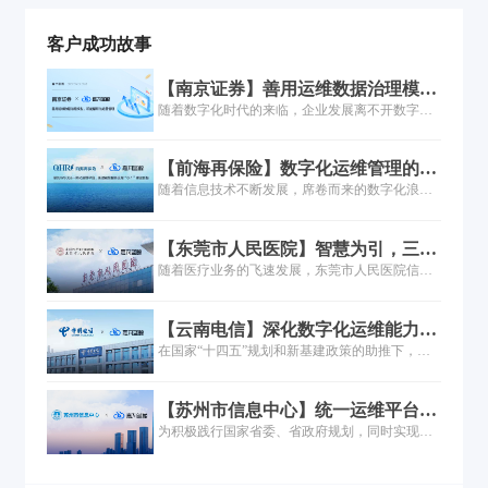
客户成功故事
【南京证券】善用运维数据治理模
型，赋能精细化运营管理
随着数字化时代的来临，企业发展离不开数字化
转型。南京证券在实践企业数字化转型中的IT服
务管理新实践，利用运维数据治理模型，构建业
【前海再保险】数字化运维管理的实
务消费的一体化场景，通过精细化管理提升IT服
践之路！
随着信息技术不断发展，席卷而来的数字化浪潮
务质量和效率。截至2022年末，南京证券已拥有
将保险业推到了变革和创新的风口浪尖。作为金
几千台物理服务器、近千台网络安全设备、近百
融保险领域的重要组成部分，前海再保险在发
条光纤专线，IT 基础设施初具规模。公司IT服务
【东莞市人民医院】智慧为引，三甲
挥“减震器”功效、推动巨灾保险体系建设的同
管理主要围绕日常业务运营来开展，确保IT服务
医院落地一体化运维实践
随着医疗业务的飞速发展，东莞市人民医院信息
时，全面推进 “战略规划与组织流程建设”、“业务
整体运作既满足业务需求又符合制度规范。
化程度不断加深，医院的系统、设备持续叠加，
经营管理数字化”、“数据能力建设”、“科技能力
IT规模不断扩大，信息科面临的IT运维需求量与
建设”以及“风险防范”五个方面的建设工作，其
【云南电信】深化数字化运维能力，
复杂度逐级递增，东莞市人民医院对信息系统的
中，数字化系统的建设和运维服务的重任落到了
支撑“数字云南”建设倍道而进
在国家“十四五”规划和新基建政策的助推下，企
连续性、稳定性要求也进一步提高。运维安全和
IT部门肩上，这无疑给运维团队带来巨大的挑
业纷纷加速数字化转型，运营商以5G为契机也加
敏捷性如何同时保障？如何快速发现、准确定
战...
入了数字化转型的浪潮。运营商对运维的质量和
位、避免故障损失？运维工具系统个性化如何增
【苏州市信息中心】统一运维平台落
稳定性有着极高的要求，在复杂ICT环境下，如何
强？这都是医院信息科亟待解决的重要问题。
地，嘉为助力市级政府数字化转型！
为积极践行国家省委、省政府规划，同时实现信
借助大数据、智能化等数字技术和工具，实现高
息化管理水平的跨越式发展，苏州市信息中心决
效高质运维管理，成为运营商探索的重要话题...
定全面推动单位工作质量、效率与动力的变革，