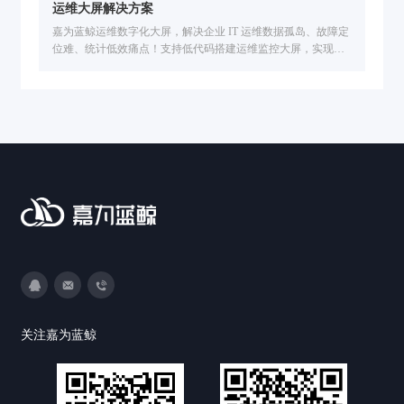
运维大屏解决方案
嘉为蓝鲸运维数字化大屏，解决企业 IT 运维数据孤岛、故障定
位难、统计低效痛点！支持低代码搭建运维监控大屏，实现运
维数据可视化、IT 运维报表生成，提供 IT 可视化、可视化运维
工具及多行业模板，与 ITSM/CMDB 耦合开箱即用，提升运维
效率与决策能力。
3593213400
DevOps@canway.net
020-38847288
关注嘉为蓝鲸