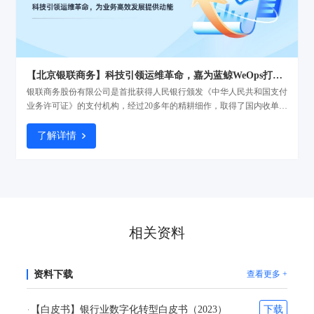
【北京银联商务】科技引领运维革命，嘉为蓝鲸WeOps打造运维新底座
银联商务股份有限公司是首批获得人民银行颁发《中华人民共和国支付
业务许可证》的支付机构，经过20多年的精耕细作，取得了国内收单机
构第一、亚太地区第二的排名以及46.3%的市场份额的不俗的业绩，作
为银联商务子公司的北京银联商务有限公司（以下简称“北京银联商
了解详情
务”）正加快推进各项数字基础设施建设，不断夯实“科技银商”基座，
为客户的发展助力，也为实体经济注入支付与科技的动能
相关资料
资料下载
查看更多 +
【白皮书】银行业数字化转型白皮书（2023）
下载