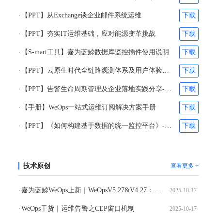
【PPT】从Exchange谈企业邮件系统运维
下载
【PPT】夯实IT运维基础，应对能源变革挑战
下载
【S-mart工具】嘉为蓝鲸数据库监控插件使用说明
下载
【PPT】云原生时代全链路观测体系及用户体验优化体系的构建-刘阎&林超凡
下载
【PPT】告警生命周期管理及企业落地实践分享-张之得&吴维柯
下载
【手册】WeOps一站式运维订阅解决方案手册
下载
【PPT】《如何构建基于数据的统一监控平台》-苏文
下载
技术原创
查看更多 +
嘉为蓝鲸WeOps上新｜WeOpsV5.27&V4.27：工单进度清晰可视，移动办公高效掌控
2025-10-17
WeOps干货｜运维告警之CEP窗口机制
2025-10-17