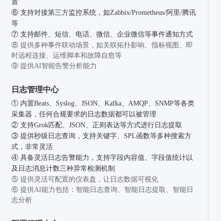
置
⑥ 支持对接第三方监控系统，如Zabbix/Prometheus/阿里/腾讯
等
⑦ 支持邮件、短信、电话、微信、企业微信等事件通知方式
⑧ 提供多种事件联动场景，如关联拓扑影响、指标视图、即
时远程连接、运维脚本和故障自愈等
⑨ 提供AI智能告警分析能力
日志管理中心
① 内置Beats、Syslog、JSON、Kafka、AMQP、SNMP等各类
采集器，任何合规要求的日志数据都可以被管理
② 支持Grok匹配、JSON、正则表达等方式进行日志提取
③ 提供秒级日志查询，支持关键字、SPL函数等多种搜索方
式，非常灵活
④ 具备灵活日志告警能力，支持字段内容值、字段值统计以
及日志消息计数三种异常检测机制
⑤ 提供灵活可配置的仪表盘，让日志数据可视化
⑥ 提供AI能力包括：智能日志查询、智能日志提取、智能日
志分析