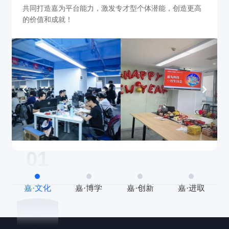
共同打造嘉为平台能力，激发专才型个体潜能，创造更高
的价值和成就！
01
嘉·文化
嘉·博学
嘉·创新
嘉·进取