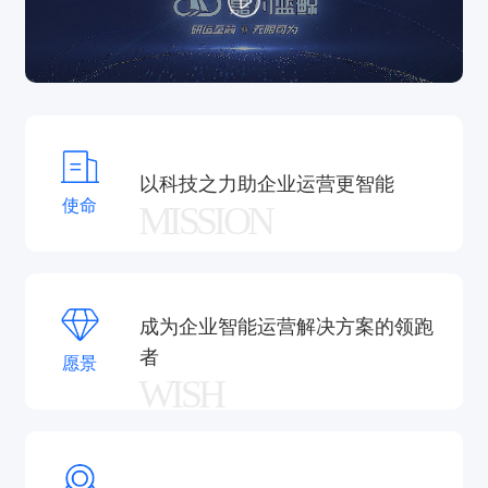
进。
嘉为科技是
腾讯、红杉及钟鼎资本战略投资
企业，在
北京、上海、广州、深圳、成都、杭州、福州、武
汉、香港等地设有核心基地。公司及产品获
工信部、
信通院、ITSS、Gartner
等国内外权威机构认可与推
荐。嘉为科技的解决方案已广泛应用于
政务民生、金
融、能源、运营商、交通、制造、科技、消费
等行业
以科技之力助企业运营更智能
使命
MISSION
超千家中外行业领军企业。
成为企业智能运营解决方案的领跑
者
愿景
WISH