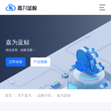
嘉为蓝鲸
研运至简，创新无限！
立即体验
产品视频
首页
关于嘉为
品牌介绍
嘉为蓝鲸
/
/
/