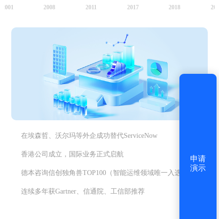
2001
2008
2011
2017
2018
20
获取验证码
登录
还没有账号？
立即注册
在埃森哲、沃尔玛等外企成功替代ServiceNow
香港公司成立，国际业务正式启航
申请
演示
德本咨询信创独角兽TOP100（智能运维领域唯一入选）
连续多年获Gartner、信通院、工信部推荐