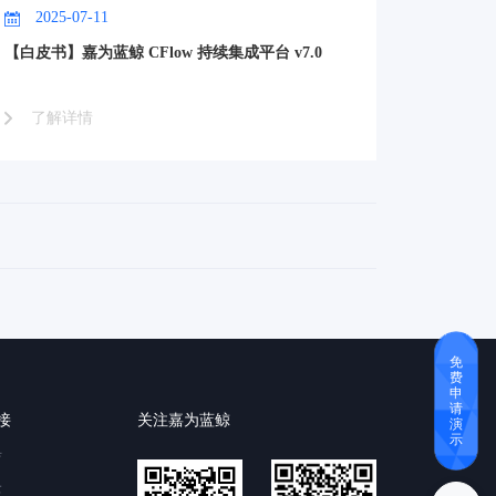
2025-07-11
【白皮书】嘉为蓝鲸 CFlow 持续集成平台 v7.0
了解详情
免
费
申
请
接
关注嘉为蓝鲸
演
示
育
云