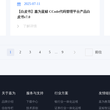
2025-07-11
【白皮书】嘉为蓝鲸 CCode代码管理平台产品白
皮书v7.0
了解详情
1
2
3
4
5
...
9
前往
关于嘉为
服务与支持
行业方案
友情链
品牌介绍
下载中心
银行业一体化运维
嘉为教
信创专栏
技术原创
证券行业一体化运维
蓝鲸智