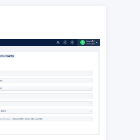
成嘉为蓝鲸CTeam敏捷协同和CCI持续集
成等模块，支持通过联动CTeam打通版
本、需求、缺陷与测试的关联拓扑，通过
CCI自动化调用CTest的测试工具能力。
● 集成-第三方自动化测试工具：
支持通
过Open API快速接入自动化测试工具，
屏蔽底层对接工具层，助力企业实现标准
化的自动化测试管理。