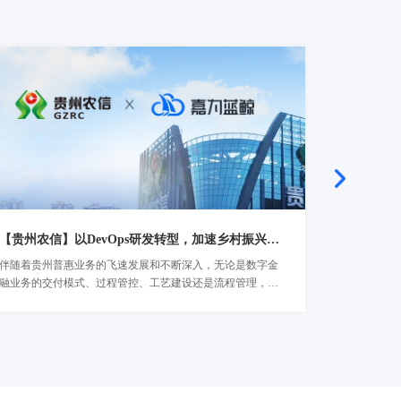
【贵州农信】以DevOps研发转型，加速乡村振兴最后一公里
【华夏银行
伴随着贵州普惠业务的飞速发展和不断深入，无论是数字金
随着数字化
了解详情
了解详
融业务的交付模式、过程管控、工艺建设还是流程管理，都
建设也在各
难以满足贵州农信下一阶段的业务发展需求，因此贵州农信
力与企业已
积极寻求解决方案，去改善乃至扭转当前数字金融业务交付
动，是个复杂而
困难的局面...