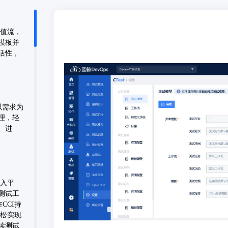
价值流，
模板并
活性，
以需求为
理，轻
、进
接入平
测试工
CCI持
轻松实现
续测试