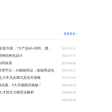
查看更多 +
嘉为蓝鲸DevOps平台V7.2 全新升级，7大产品40+特性，携手AI开启企业研发转型新周期
2025-10-11
新用例结构化设计
2025-07-11
化协同体系
2025-06-06
能管理平台：AI赋能研运，效能再进化
2025-04-11
s落地七大常见反模式及应对策略
2025-01-03
终极实践，8大关键路径揭秘！
2024-09-10
码：人才胜任力模型全解析
2024-09-10
2024-09-10