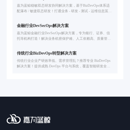
嘉为蓝鲸稳敏双态研发协同解决方案，基于BizDevOps体系适
配瀑布 / 敏捷双态研发！打通业务 - 研发 - 测试 - 运维信息茧
房，统一管理研发资产，全流程度量分析，解决研发效能低、
协同难问题，已服务金融 / 汽车等行业企业提升交付效率。
金融行业DevSecOps解决方案
嘉为蓝鲸金融行业DevSecOps解决方案，专为银行、证券、信
托等机构打造！解决业务机密保护难、人工依赖高、质量管控
弱、度量分析难痛点，提供本地化 / 混合云部署、全生命周期
质量管控、研发数据可视化，助力提升数字业务交付效率 & 数
传统行业BizDevOps转型解决方案
字资产安全
传统行业企业产研效率低、需求管理乱？推荐专业 BizDevOps
解决方案！提供成熟 DevOps 平台与系统，覆盖智能研发全流
程，从需求管理到交付运维全链路提效，助力企业敏捷转型与
数字创新。