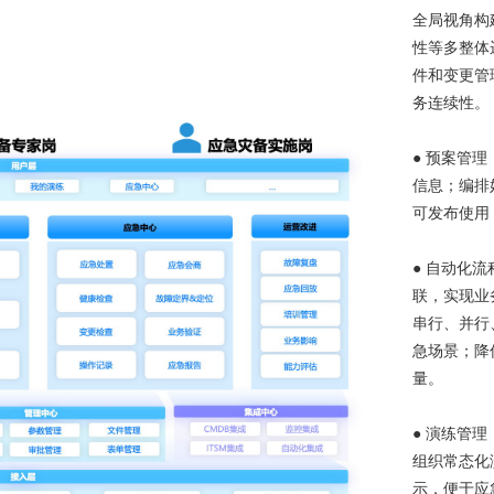
全局视角构
性等多整体
件和变更管
务连续性。
● 预案管
信息；编排
可发布使用
● 自动化
联，实现业
串行、并行
急场景；降
量。
● 演练管
组织常态化
示，便于应