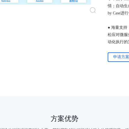
情；自动生
by Case
● 海量支
松应对微服
动化执行的
申请方
方案优势