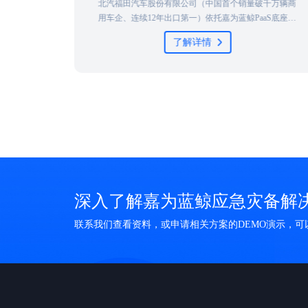
个销量破千万辆商
随着信息技术不断发展，席卷而来的数字化浪潮将
蓝鲸PaaS底座，
业推到了变革和创新的风口浪尖。作为金融保险领
x等异构系统，构
重要组成部分，前海再保险在发挥“减震器”功效、
了解详情
项目获评中国信息
巨灾保险体系建设的同时，全面推进 “战略规划与
案例，成为汽车行
流程建设”、“业务经营管理数字化”、“数据能力建
设”、“科技能力建设”以及“风险防范”五个方面的
作，其中，数字化系统的建设和运维服务的重任落
IT部门肩上，这无疑给运维团队带来巨大的挑战...
深入了解嘉为蓝鲸应急灾备解
联系我们查看资料，或申请相关方案的DEMO演示，