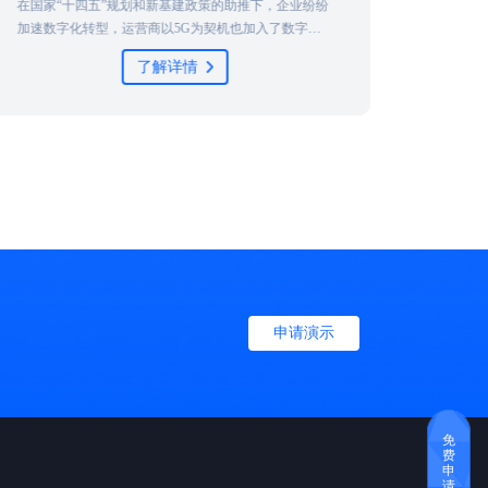
为积极践行国家省委、省政府规划，同时实现信息化管
理水平的跨越式发展，苏州市信息中心决定全面推动单
位工作质量、效率与动力的变革，在信息化体系上建立
了解详情
统一运维运营管理体系，护航业务快速及稳定发展，实
现技术与业务的快速融合......
条
申请演示
免
费
申
请