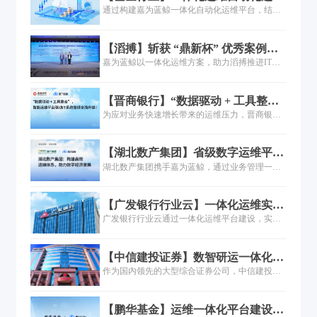
场景实践
通过构建嘉为蓝鲸一体化自动化运维平台，结合
多场景自动化运维，在满足监管合规需求的同
时，破解传统运维效率低、人为风险高的问题，
【滔搏】斩获 “鼎新杯” 优秀案例，
为基金行业业务稳定运行与数字化转型提供支
引入嘉为蓝鲸打造智能运维平台
嘉为蓝鲸以一体化运维方案，助力滔搏推进IT运
撑。
维数字化转型，，有效提升运维效率，赋能业务
稳定运行，共同申报的“滔搏智能运维创新平台，
【晋商银行】“数据驱动 + 工具整合”
业务高质量发展的数智引擎”案例，荣获“鼎新
，智能运维平台驱动 IT 系统管理全
为应对业务快速增长带来的运维压力，晋商银行
杯”三等奖。
面升级！
亟需通过系统化的平台建设实现运维能力的升
级。经过层层筛选，最终携手嘉为蓝鲸打造智能
【湖北数产集团】省级数字运维平台
运维平台，通过构建统一告警中心、业务运维中
如何实现90%告警收敛与60+业务系
湖北数产集团携手嘉为蓝鲸，通过业务管理一体
心、应用发布系统，实现运维管理的自动化、智
统纳管？
化平台实现运维数字化转型。案例覆盖统一监
能化，提高运维效率，降低运维成本；同时覆盖
控、告警收敛90%、IT服务全生命周期管理，助
数据采集、存储、计算、分析，并落地AIOps能
【广发银行行业云】一体化运维实
力省级数字平台高效运营。
力，实现资源预测、异常检测、健康评估等场景
践：构建160+数据模型，实现运维全
广发银行行业云通过一体化运维平台建设，实现
智能化，确保系统的稳定性和安全性。通过 “工
链路自动化管控
对象数字化（160+模型）、状态数字化（闭环告
具整合 + 数据驱动” ，实现智能运维能力的系统
警管理）、服务行为数字化、操作自动化及运营
性提升。
【中信建投证券】数智研运一体化平
可视化五大能力。案例涵盖CMDB重构、监控告
台建设探索和实践
作为国内领先的大型综合证券公司，中信建投证
警统一、流程线上化等关键场景，为金融行业云
券近年来不断深化数字化能力。本文主要阐述中
运维提供自动化、智能化转型路径参考。点击了
信建投证券基于“自动化、标准化、可信化、知识
解完整解决方案与落地成效。
【鹏华基金】运维一体化平台建设实
化、数字化、服务化”框架建设“六化一体”的数字