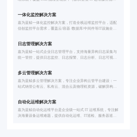
僵化、响应慢、难集成问题；融合低代码 + 自动化 + ITOM 集
成能力，助力运维合规化、效率提升，降低运营成本。
一体化监控解决方案
嘉为蓝鲸一体化监控解决方案，打造全栈运维监控平台，适配
信创监控平台需求，覆盖云/容器 /数据库/中间件等IT设施全场
景监控。解决技术适配难、工具联动弱、故障定位慢等问题，
提供智能化告警处置、故障自愈、全生命周期告警管理，已服
日志管理解决方案
务中信建投、广州公交、福田汽车等企业，助力提升运维效
率，保障业务稳定运行。
嘉为蓝鲸一站式企业日志管理平台，支持海量异构日志采集与
统一管控，提供日志监控、日志报警、日志分析、日志可视化
能力，可实现智能故障定位、安全审计、业务链路追踪，已服
务公交、金融、医疗、制造等行业，助力企业提速排障效率。
多云管理解决方案
嘉为蓝鲸多云管理解决方案，专注企业异构云管平台建设：一
站式纳管公有云、私有云、混合云及物理机资源，破解异构云
统管难题；支持跨云管理与自动化多云资源交付，提升资源发
放效率；结合数据中心云管与精细化云运营分析，优化资源利
自动化运维解决方案
用率、降低成本，保障云资源合规，助力企业实现云运营降本
增效。
嘉为蓝鲸自动化运维平台是企业级一站式 IT 运维系统，专注解
决海量设备运维难题，提供自动化运维、IT巡检、服务器巡
检、网络自动化运维全流程能力，覆盖主机/数据库/网络设备，
支持资源交付、基线核查、灾备切换自动化，AI大模型赋能对
话即运维，降本提效同时保障业务稳定。