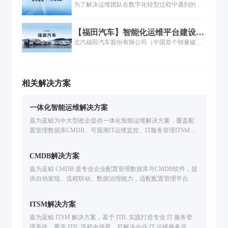
践
为了解决运维团队在数字化转型过程中遇到的各
智能研运一体化平台，推动研发模式向敏捷模式
类难题，鹏华基金以工具建设为抓手，依托理念
转型，显著提升研发效率和质量：2023年用户故
先进的运维PaaS平台，以点带面，对运维管理体
事交付周期同比缩短48%，用户故事吞吐量同比
【福田汽车】智能化运维平台建设项
系进行全面优化升级，主要涉及工具支撑体系、
提升17.9%，缺陷解决同比降低50%...
目
北汽福田汽车股份有限公司（中国首个销量破千
流程管理体系、指标度量体系及人员组织体系的
万辆商用车企、连续12年出口第一）依托嘉为蓝
优化建设。
鲸PaaS底座，整合ITSM与CMDB能力，打通
Zabbix等异构系统，构建覆盖四大事业部的统一
运维平台。项目获评中国信息通信研究院首批"汽
相关解决方案
车云领航者"优秀案例，成为汽车行业"车云一
体"转型标杆。
一体化智能运维解决方案
嘉为蓝鲸为中大型政企提供一体化智能运维解决方案，覆盖配
置管理数据库CMDB、可观测IT运维监控、IT服务管理ITSM、
自动化运维、IT灾备应急、多云管理CMP、智能运维大模型开
发等企业IT运维场景。基于腾讯蓝鲸PaaS的海量实践，支持国
CMDB解决方案
产信创环境，提升运维效率。免费申请方案演示。
嘉为蓝鲸 CMDB 是专业企业配置管理数据库与CMDB软件，提
供自动发现、流程联动、数据治理能力，适配配置管理平台需
求，助力企业破解IT运维痛点，构建可信配置数据体系。
ITSM解决方案
嘉为蓝鲸 ITSM 解决方案，基于 ITIL 实践打造专业 IT 服务管
理系统，覆盖 ITIL 流程全场景，可解决企业 IT 运维服务流程