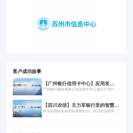
客户成功故事
【广州银行信用卡中心】应用发
布“快”且“稳”，5分钟实现一键发
广州银行股份有限公司信用卡中心成立于2011
布！
年，隶属于广州银行，是广州银行的分行级机
构、战略部门。业务范围涵盖信用卡、消费分期
【四川农信】主力军银行里的智慧运
等板块，拥有从金融产品研发至销售及后期风险
维力量
作为全国排名前列的省级农信，四川农信很早就
控制、客户服务完整业务链条......
意识到信息化支撑的重要性，并建设了众多自动
化运维工具。然而随着业务的高歌猛进，IT规模
成倍数增长。原有运维工具分散带来的问题日益