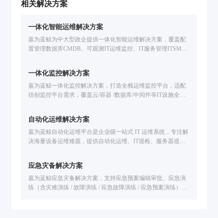
凸显，部分运维能力不足，限制了运维管理工作
相关解决方案
效率的进一步提升，难以满足新业务环境运维需
求。如何进行多数据中心统一运维建设？如何整
一体化智能运维解决方案
合原有零散工具进行体系化发展建设？如何释放
技术人员创新活力？如何满足个性化定制与自主
嘉为蓝鲸为中大型政企提供一体化智能运维解决方案，覆盖配
可控要求？等等问题摆在了四川农信运维部门面
置管理数据库CMDB、可观测IT运维监控、IT服务管理ITSM、
前。
自动化运维、IT灾备应急、多云管理CMP、智能运维大模型开
发等企业IT运维场景。基于腾讯蓝鲸PaaS的海量实践，支持国
一体化监控解决方案
产信创环境，提升运维效率。免费申请方案演示。
嘉为蓝鲸一体化监控解决方案，打造全栈运维监控平台，适配
信创监控平台需求，覆盖云/容器 /数据库/中间件等IT设施全场
景监控。解决技术适配难、工具联动弱、故障定位慢等问题，
提供智能化告警处置、故障自愈、全生命周期告警管理，已服
自动化运维解决方案
务中信建投、广州公交、福田汽车等企业，助力提升运维效
率，保障业务稳定运行。
嘉为蓝鲸自动化运维平台是企业级一站式 IT 运维系统，专注解
决海量设备运维难题，提供自动化运维、IT巡检、服务器巡
检、网络自动化运维全流程能力，覆盖主机/数据库/网络设备，
支持资源交付、基线核查、灾备切换自动化，AI大模型赋能对
应急灾备解决方案
话即运维，降本提效同时保障业务稳定。
嘉为蓝鲸应急灾备解决方案，支持应急预案编辑审批、应急演
练（含灾难演练 / 故障演练 / 应急故障演练 / 应急预案演练）全
流程管理，联动备份系统实现自动化处置，达成 “1 分钟发现、
5 分钟响应、10 分钟恢复”，已服务公交集团、基金、汽车等多
行业客户，保障业务连续不中断。