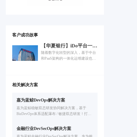
客户成功故事
【华夏银行】iDo平台一体
化运维的落地过程
随着数字化转型的深入，基于中台
和PaaS架构的一体化运维建设也在
各行各业快速展开，但是如何将运
维平台本身的能力与企业已有的工
具能力进行中台化整合、工具场景
如何联动，是个复杂而庞大的工
相关解决方案
程......
嘉为蓝鲸DevOps解决方案
嘉为蓝鲸稳敏双态研发协同解决方案，基于
BizDevOps体系适配瀑布 / 敏捷双态研发！打通
业务 - 研发 - 测试 - 运维信息茧房，统一管理研
发资产，全流程度量分析，解决研发效能低、
金融行业DevSecOps解决方案
协同难问题，已服务金融 / 汽车等行业企业提升
嘉为蓝鲸金融行业DevSecOps解决方案，专为银
交付效率。