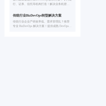
行、证券、信托等机构打造！解决业务机密保
护难、人工依赖高、质量管控弱、度量分析难
痛点，提供本地化 / 混合云部署、全生命周期质
传统行业BizDevOps转型解决方案
量管控、研发数据可视化，助力提升数字业务
传统行业企业产研效率低、需求管理乱？推荐
交付效率 & 数字资产安全
专业 BizDevOps 解决方案！提供成熟 DevOps
平台与系统，覆盖智能研发全流程，从需求管
理到交付运维全链路提效，助力企业敏捷转型
与数字创新。