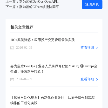
上一篇：嘉为蓝鲸DevOps OpenAPI管理：外部接口统一托管，跨域&转发一站搞定！
返回列表
下一篇：嘉为蓝鲸CTeam敏捷协同平台｜代码域x需求域自动化关联追溯：精准破解研发协同断层困局
相关文章推荐
100+案例淬炼：应用投产变更管理最佳实践
2026-02-09
查看详细
嘉为蓝鲸DevOps｜业务人员跨界修缺陷？AI 打通DevOps全
链路，提效超乎想象！
2026-02-09
查看详细
【运维自动化规划】自动化作业设计：从原子操作到流程
编排的工程化实践