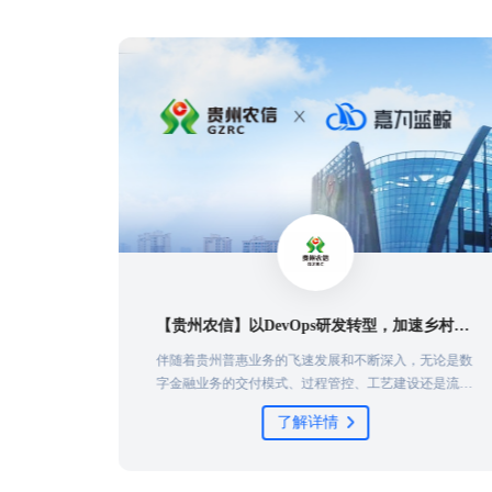
【民生证券】敏捷转型大步迈进！民生证券敏捷实践培训圆满结束！
【贵州农信】以DevOps研发转型，加速乡村振兴最后一公里
推广和成
伴随着贵州普惠业务的飞速发展和不断深入，无论是数
捷实践培
字金融业务的交付模式、过程管控、工艺建设还是流程
场进行颁
管理，都难以满足贵州农信下一阶段的业务发展需求，
了解详情
式迈出新
因此贵州农信积极寻求解决方案，去改善乃至扭转当前
技创新，
数字金融业务交付困难的局面...
能力打下