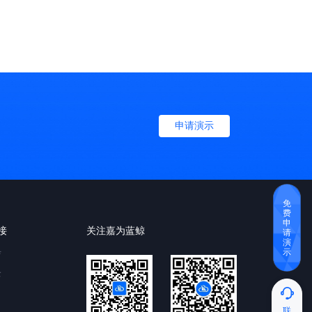
统一IT管理基础，牢固企业数字化转型的技术底座。
申请演示
免
费
申
接
关注嘉为蓝鲸
请
演
示
育
云
联