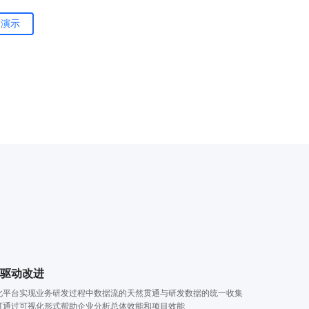
案演示
量驱动改进
化平台实现业务研发过程中数据流的天然贯通与研发数据的统一收集
可通过可视化形式帮助企业分析总体效能和项目效能