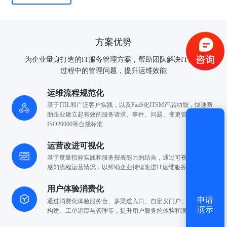
验证码登录
密码登录
方案优势
为企业量身打造的IT服务管理方案，帮助团队解决IT运维
获取验证码
过程中的管理问题，提升运维效能
运维流程规范化
登录
基于ITIL和广泛客户实践，以及PaaS化ITSM产品功能，快速帮
助
企业建立起有效的服务请求、事件、问题、变更管理
并满足
还没有账号？
立即注册
ISO20000等合规标准
运营改进可视化
基于度量指标实践和服务报表能力的结合，通过可视化
的方式
感知流程运营情况，以帮助企业持续
改进IT运维服务的质量
用户体验消费化
申请
通过消费化体验服务台、多渠道入口、自定义门户、服务
快速
演示
构建、工单追踪与管理等，提升用户
服务的体验和满意度