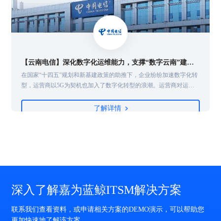
【云南电信】深化数字化运维能力，支撑“数字云南”建设倍道而进
医
在国家“十四五”规划和新基建政策的助推下，企业纷纷加速数字化转
型，运营商以5G为契机也加入了数字化转型的浪潮。运营商对运维
定
的质量和稳定性有着极高的要求，在复杂ICT环境下，如何借助大数
发
据、智能化等数字技术和工具，实现高效高质运维管理，成为运营商
了解详情
都
探索的重要话题...
深入了解嘉为蓝鲸ITSM解决方案
联系我们查看资料，或申请相关方案的DEMO演示，可以帮助您
更加快速地了解该方案。