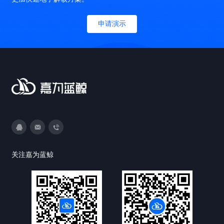
申请演示
3593213400
DevOps@canway.net
020-38847288
关注嘉为蓝鲸