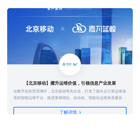
【北京移动】擢升运维价值，引领信息产业发展
续
在数字化转型浪潮中，北京移动率先出击，打造了面向云计算运维场
景的智能运维平台，推进更精细化、自动化、智能化运维体系建设，
强化系统风险和故障的早发现、早定位、早处置，保障业务稳定运
行，并建设完善的运维开发能力，实现从传统运维向运维开发的转
了解详情
型...