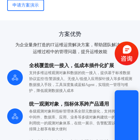
申请方案演示
验证码登录
密码登录
方案优势
为企业量身打造的IT运维运营解决方案，帮助团队解决IT
运维过程中的管理问题，提升运维效能
获取验证码
全栈覆盖统一接入，低成本插件化扩展
支持多维运维观测对象和数据的统一接入，提供基于标准数据
协议
监控/告警源接入、无侵入/低侵入应用探针接入等多维观测
登录
数据接入手段，工具深度集成蓝鲸Agent，实现统一
管理与维
护，降低观测数据接入成本
还没有账号？
立即注册
统一观测对象，指标体系跨产品通用
各级观测对象和指标管理体系全部元数据化，支持跨基础设施
中间
件、数据库、应用、业务等多级对象构建统一的观测模型
利用统一的观测对象体系，在统一展示、告警配置
以及一站式
排障上都享有极大便利