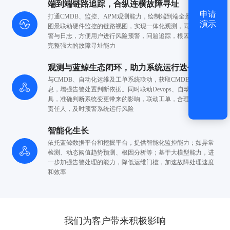
端到端链路追踪，合纵连横故障寻址
申请
打通CMDB、监控、APM观测能力，绘制端到端全景链路拓扑
演示
图景
联动硬件监控的链路视图，实现一体化观测，同时联动告
警与
日志，方便用户进行风险预警，问题追踪，根因定位
实现
完整强大的故障寻址能力
观测与蓝鲸生态闭环，助力系统运行迭代
与CMDB、自动化运维及工单系统联动，获取CMDB字段信
息，增强
告警处置判断依据。同时联动Devops、自动化运维工
具，准确
判断系统变更带来的影响，联动工单，合理通知
相关
责任人，及时预警系统运行风险
智能化生长
依托蓝鲸数据平台和挖掘平台，提供智能化监控能力；如异常
检测、动态阈值
趋势预测、根因分析等；基于大模型能力，进
一步加强告警处理
的能力，降低运维门槛，加速故障处理速度
和效率
我们为客户带来积极影响