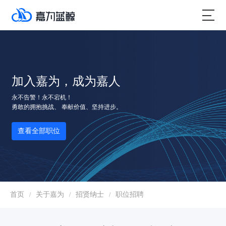
加入嘉为，成为嘉人
永不告警！永不宕机！
勇敢的拥抱挑战、 奉献价值、坚持进步。
查看全部职位
首页
关于嘉为
招贤纳士
职位招聘
/
/
/