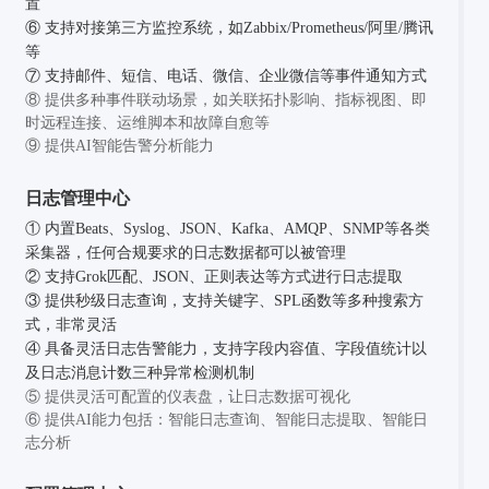
置
⑥ 支持对接第三方监控系统，如Zabbix/Prometheus/阿里/腾讯
等
⑦ 支持邮件、短信、电话、微信、企业微信等事件通知方式
⑧ 提供多种事件联动场景，如关联拓扑影响、指标视图、即
时远程连接、运维脚本和故障自愈等
⑨ 提供AI智能告警分析能力
日志管理中心
① 内置Beats、Syslog、JSON、Kafka、AMQP、SNMP等各类
采集器，任何合规要求的日志数据都可以被管理
② 支持Grok匹配、JSON、正则表达等方式进行日志提取
③ 提供秒级日志查询，支持关键字、SPL函数等多种搜索方
式，非常灵活
④ 具备灵活日志告警能力，支持字段内容值、字段值统计以
及日志消息计数三种异常检测机制
⑤ 提供灵活可配置的仪表盘，让日志数据可视化
⑥ 提供AI能力包括：智能日志查询、智能日志提取、智能日
志分析