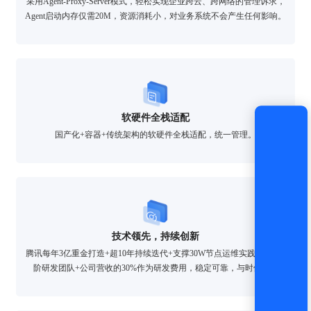
采用Agent-Proxy-Server模式，轻松实现企业跨云、跨网络的管理诉求，
登录
Agent启动内存仅需20M，资源消耗小，对业务系统不会产生任何影响。
还没有账号？
立即注册
软硬件全栈适配
国产化+容器+传统架构的软硬件全栈适配，统一管理。
技术领先，持续创新
腾讯每年3亿重金打造+超10年持续迭代+支撑30W节点运维实践+300+高
阶研发团队+公司营收的30%作为研发费用，稳定可靠，与时俱进。