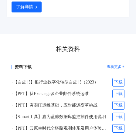
构第一、亚太地区第二的排名以及46.3%的市场份额的不俗的业绩，作
为银联商务子公司的北京银联商务有限公司（以下简称“北京银联商
了解详情
务”）正加快推进各项数字基础设施建设，不断夯实“科技银商”基座，
为客户的发展助力，也为实体经济注入支付与科技的动能
相关资料
资料下载
查看更多 +
【白皮书】银行业数字化转型白皮书（2023）
下载
【PPT】从Exchange谈企业邮件系统运维
下载
【PPT】夯实IT运维基础，应对能源变革挑战
下载
【S-mart工具】嘉为蓝鲸数据库监控插件使用说明
下载
【PPT】云原生时代全链路观测体系及用户体验优化体系的构建-刘阎&林超凡
下载