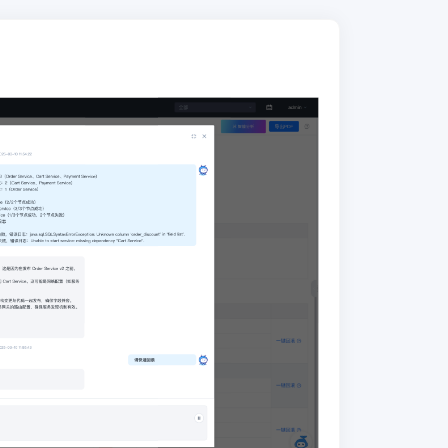
实例等。
● 工具集成
：
发布平台应具备与
DevOps、ITSM、制品库、可观测平台、
AI能力中台的集成能力，实现全链路价
值闭环的发布体系。
应用发布驱动有三种方式，一种是人工手
动发起，一种是通过ITSM审批工单驱
动，一种是通过CI系统的流水线驱动。