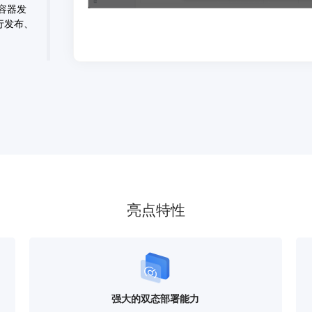
容器发
行发布、
A系统，
。事
双人符
据、发
亮点特性
统计数
带来的
布平均时
势。
强大的双态部署能力