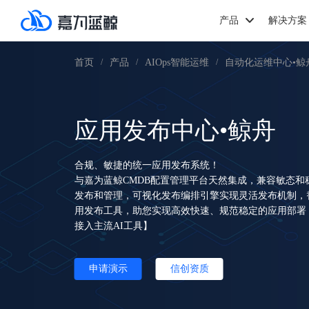
产品
解决方案
首页
产品
AIOps智能运维
自动化运维中心•鲸
/
/
/
应用发布中心•鲸舟
合规、敏捷的统一应用发布系统！
与嘉为蓝鲸CMDB配置管理平台天然集成，兼容敏态和
发布和管理，可视化发布编排引擎实现灵活发布机制，替代Ansi
用发布工具，助您实现高效快速、规范稳定的应用部署
接入主流AI工具】
申请演示
信创资质