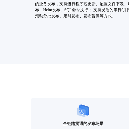
的业务发布，支持进行程序包更新、配置文件下发、
布、Helm发布、SQL命令执行； 支持灵活的串行/并
滚动分批发布、定时发布、发布暂停等方式。
工单驱动发布流程
通过应用发布中心审批模块对接企业内部的ITSM、O
实现工单驱动发布任务执行，满足企业安全合规要求
前，提交变更审批工单，保证流程合规；事中，增加
合机制，降低人为操作误差。事后，基于发布工单数
布系统数据复盘分析，进一步提高变更质量。
丰富度量分析
结合应用发布中心投产数据、行业发布质效度量指标
据，通过不同的数据维度考量，呈现自动化发布平台
直观收益。常用维度如下：发布频率&发布趋势、发
长&发布平均时长趋势、发布成功率&发布成功率趋
全链路贯通的发布场景