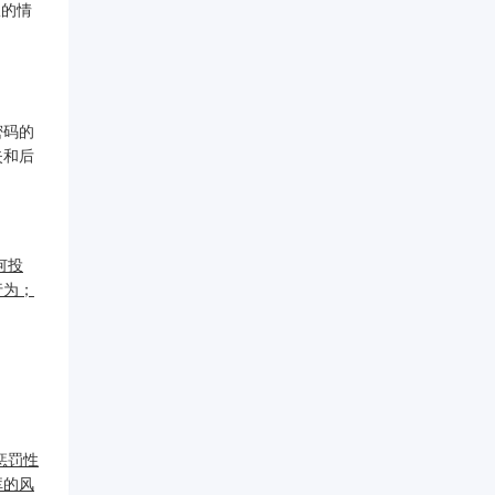
权的情
密码的
失和后
何投
行为；
惩罚性
库的风