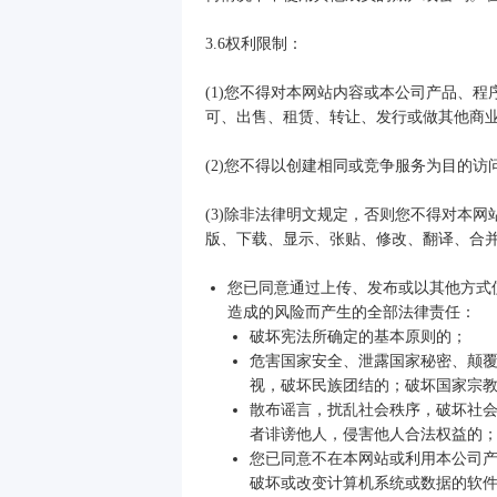
3.6权利限制：
(1)您不得对本网站内容或本公司产品、
可、出售、租赁、转让、发行或做其他商
(2)您不得以创建相同或竞争服务为目的
(3)除非法律明文规定，否则您不得对本
版、下载、显示、张贴、修改、翻译、合
您已同意通过上传、发布或以其他方式
造成的风险而产生的全部法律责任：
破坏宪法所确定的基本原则的；
危害国家安全、泄露国家秘密、颠覆
视，破坏民族团结的；破坏国家宗
散布谣言，扰乱社会秩序，破坏社
者诽谤他人，侵害他人合法权益的
您已同意不在本网站或利用本公司
破坏或改变计算机系统或数据的软