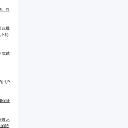
制、终
可或批
也不得
变或试
的用户
和保证
开展示
项的转