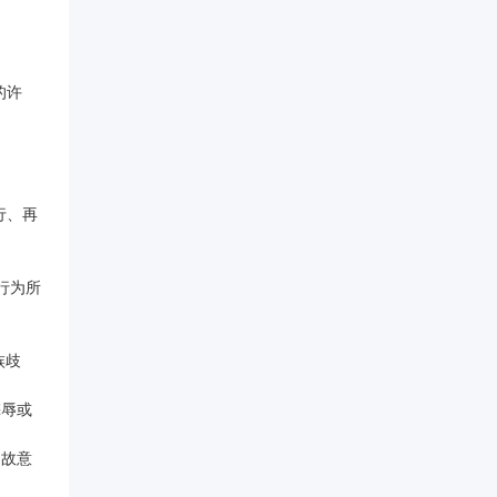
的许
行、再
行为所
族歧
侮辱或
、故意
；