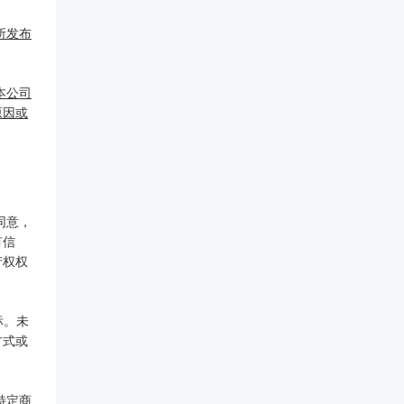
所发布
本公司
原因或
同意，
有信
产权权
标。未
方式或
特定商