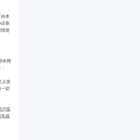
可由本
协议条
继续使
用本网
证：
名义发
的一切
用户应
损失或