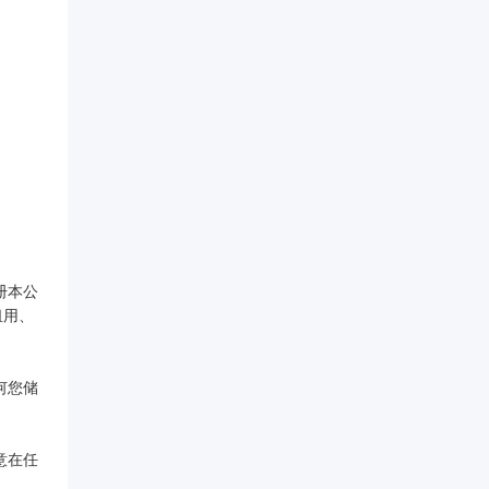
册本公
租用、
何您储
意在任