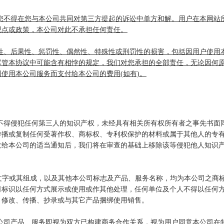
，您不得在您与本公司共同对第三方提起的诉讼中单方和解。用户在本网站
观点或政策，本公司对此不承担任何责任。
接性、后果性、惩罚性、偶然性、特殊性或刑罚性的损害，包括因用户使用
尽管本协议中可能含有相悖的规定，我们对您承担的全部责任，无论因何
使用本公司服务而支付给本公司的费用(如有)。
中不得侵犯任何第三人的知识产权，未经具有相关所有权所有者之事先书面
传播或复制任何受著作权、商标权、专利权保护的材料或属于其他人的专
发给本公司的适当通知后，我们将在审查的基础上移除该等侵犯他人知识
形、文字或其组成，以及其他本公司标志及产品、服务名称，均为本公司之商
司标识以任何方式展示或使用或作其他处理，任何单位及个人不得以任何
、修改、传播、抄录或与其它产品捆绑使用销售。
本公司产品、服务即视为双方已构建商务合作关系，视为用户同意本公司在