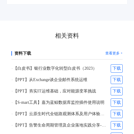
为客户的发展助力，也为实体经济注入支付与科技的动能
相关资料
资料下载
查看更多 +
【白皮书】银行业数字化转型白皮书（2023）
下载
【PPT】从Exchange谈企业邮件系统运维
下载
【PPT】夯实IT运维基础，应对能源变革挑战
下载
【S-mart工具】嘉为蓝鲸数据库监控插件使用说明
下载
【PPT】云原生时代全链路观测体系及用户体验优化体系的构建-刘阎&林超凡
下载
【PPT】告警生命周期管理及企业落地实践分享-张之得&吴维柯
下载