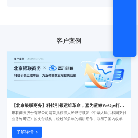
客户案例
【北京银联商务】科技引领运维革命，嘉为蓝鲸WeOps打造运维新底座
银联商务股份有限公司是首批获得人民银行颁发《中华人民共和国支付
业务许可证》的支付机构，经过20多年的精耕细作，取得了国内收单机
构第一、亚太地区第二的排名以及46.3%的市场份额的不俗的业绩，作
为银联商务子公司的北京银联商务有限公司（以下简称“北京银联商
了解详情
务”）正加快推进各项数字基础设施建设，不断夯实“科技银商”基座，