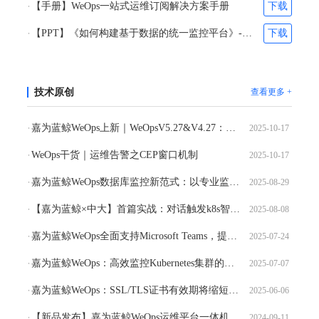
【手册】WeOps一站式运维订阅解决方案手册
下载
【PPT】《如何构建基于数据的统一监控平台》-苏文
下载
技术原创
查看更多 +
嘉为蓝鲸WeOps上新｜WeOpsV5.27&V4.27：工单进度清晰可视，移动办公高效掌控
2025-10-17
WeOps干货｜运维告警之CEP窗口机制
2025-10-17
嘉为蓝鲸WeOps数据库监控新范式：以专业监控视图，赋能高效运维管理
2025-08-29
【嘉为蓝鲸×中大】首篇实战：对话触发k8s智能体，高效自愈集群故障
2025-08-08
嘉为蓝鲸WeOps全面支持Microsoft Teams，提高运维跨国协作效率
2025-07-24
嘉为蓝鲸WeOps：高效监控Kubernetes集群的三大关键点
2025-07-07
嘉为蓝鲸WeOps：SSL/TLS证书有效期将缩短至47天，WeOps带你轻松应对
2025-06-06
【新品发布】嘉为蓝鲸WeOps运维平台一体机全新发布：高性价比、强大稳定、即插即用的企业级IT运维设备
2024-09-11