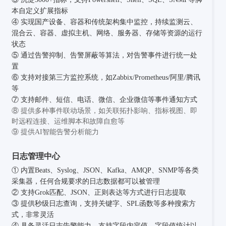
本自定义扩展指标
④ 实现国产设备、容器和传统架构集中监控，持续监测云、
混合云、容器、虚拟主机、网络、服务器、存储等资源的运行
状态
⑤ 通过告警抑制、告警屏蔽等算法，对告警事件进行统一处
置
⑥ 支持对接第三方监控系统，如Zabbix/Prometheus/阿里/腾讯
等
⑦ 支持邮件、短信、电话、微信、企业微信等事件通知方式
⑧ 提供多种事件联动场景，如关联拓扑影响、指标视图、即
时远程连接、运维脚本和故障自愈等
⑨ 提供AI智能告警分析能力
日志管理中心
① 内置Beats、Syslog、JSON、Kafka、AMQP、SNMP等各类
采集器，任何合规要求的日志数据都可以被管理
② 支持Grok匹配、JSON、正则表达等方式进行日志提取
③ 提供秒级日志查询，支持关键字、SPL函数等多种搜索方
式，非常灵活
④ 具备灵活日志告警能力，支持字段内容值、字段值统计以