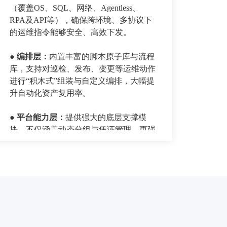
（覆盖OS、SQL、网络、Agentless、
RPA及API等），确保跨环境、多协议下
的运维指令能够安全、高效下发。
● 编排层
：
内置丰富的脚本原子库与流程
库，支持对巡检、发布、变更等运维动作
进行“积木式”组装与自定义编排，大幅提
升自动化资产复用率。
● 平台能力层
：
提供强大的底层支撑模
块，不仅涵盖动态分组与凭证管理，更强
化了安全风控（审批策略与高危命令审
核），并提供OpenAPI与SDK赋能二次开
发。
●
场景层：
提供海量开箱即用的自动化运
维场景（覆盖巡检、安全基线、中间件/
数据库/网络管理等），并配备扩展开发
框架，助力企业快速构建并落地自动化运