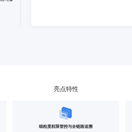
库，实
更与安全
捷。
全量审
与合规
亮点特性
统调度
动化执行与
细粒度权限管控与全链路追溯