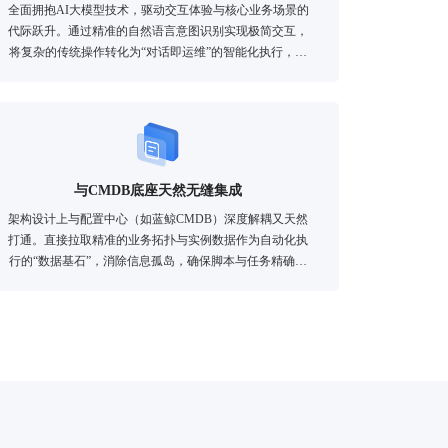
全面拥抱AI大模型技术，驱动交互体验与核心业务场景的
代际跃升。通过精准的自然语言意图识别实现极简交互，
将复杂的传统操作转化为“对话即运维”的智能化执行，极
大降低工具使用门槛。
与CMDB底座天然无缝集成
架构设计上与配置中心（如蓝鲸CMDB）深度解耦又天然
打通。直接拉取精准的业务拓扑与实例数据作为自动化执
行的“数据基石”，消除信息孤岛，确保脚本与任务精确下
发到目标节点。