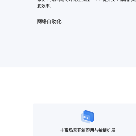
复效率。
网络自动化
打造统一的网络运维工作台，沉淀标准化自动化插件
现异构网络设备的集中纳管、巡检、IP管理、配置变
策略的自动化高效下发，保障网络架构安全稳定与敏
操作风险管控
构建‘事前细粒度授权与审批、事中高危拦截、事后
计’的三维风控防线，全面保障企业运维作业的安全
标准操作数字人
以自然语言交互为入口，数字人智能体无缝串联跨系
与低风险SOP，实现从‘意图识别、权限校验’到‘自
审计留痕’的端到端‘对话即运维’闭环。
丰富场景开箱即用与敏捷扩展