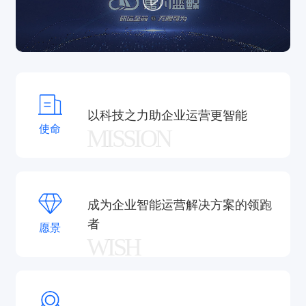
进。
嘉为科技是
腾讯、红杉及钟鼎资本战略投资
企业，在
北京、上海、广州、深圳、成都、杭州、福州、武
汉、香港等地设有核心基地。公司及产品获
工信部、
信通院、ITSS、Gartner
等国内外权威机构认可与推
荐。嘉为科技的解决方案已广泛应用于
政务民生、金
融、能源、运营商、交通、制造、科技、消费
等行业
以科技之力助企业运营更智能
使命
MISSION
超千家中外行业领军企业。
成为企业智能运营解决方案的领跑
者
愿景
WISH