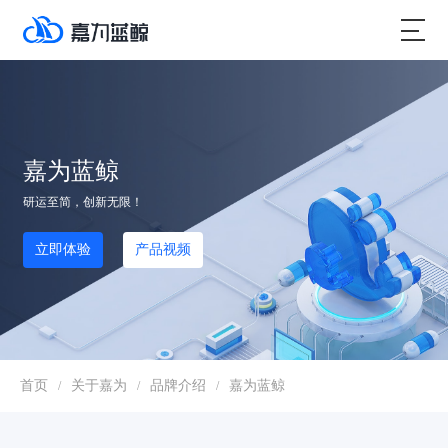
嘉为蓝鲸
研运至简，创新无限！
立即体验
产品视频
首页
关于嘉为
品牌介绍
嘉为蓝鲸
/
/
/