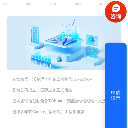
2001
2008
2011
2017
2018
20
获取验证码
登录
还没有账号？
立即注册
在埃森哲、沃尔玛等外企成功替代ServiceNow
香港公司成立，国际业务正式启航
申请
演示
德本咨询信创独角兽TOP100（智能运维领域唯一入选）
连续多年获Gartner、信通院、工信部推荐