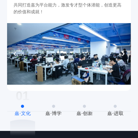
共同打造嘉为平台能力，激发专才型个体潜能，创造更高
的价值和成就！
01
嘉·文化
嘉·博学
嘉·创新
嘉·进取