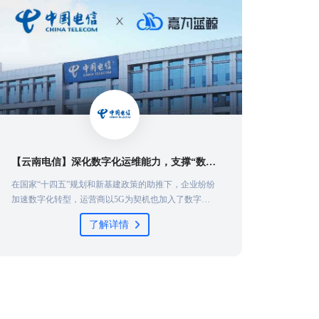
【云南电信】深化数字化运维能力，支撑“数字云南”建设倍道而进
在国家“十四五”规划和新基建政策的助推下，企业纷纷
为快速
加速数字化转型，运营商以5G为契机也加入了数字化
熟应用
转型的浪潮。运营商对运维的质量和稳定性有着极高的
训项目
了解详情
要求，在复杂ICT环境下，如何借助大数据、智能化等
奖仪式
数字技术和工具，实现高效高质运维管理，成为运营商
的步伐
探索的重要话题...
提高工
了坚实