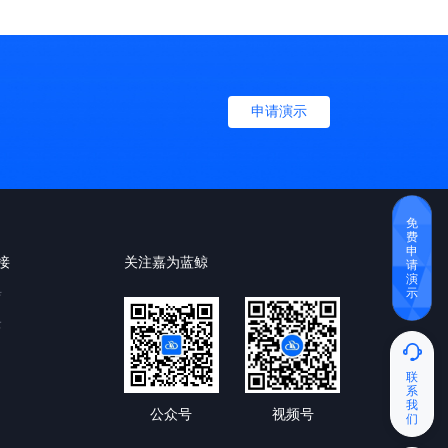
申请演示
免
费
申
接
关注嘉为蓝鲸
请
演
示
育
云
联
系
我
公众号
视频号
们