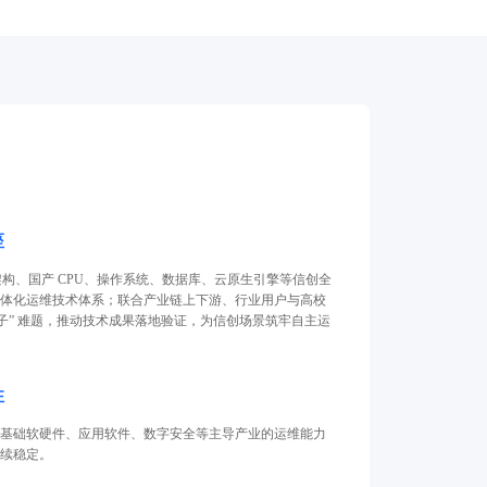
座
isc-V 架构、国产 CPU、操作系统、数据库、云原生引擎等信创全
体化运维技术体系；联合产业链上下游、行业用户与高校
脖子” 难题，推动技术成果落地验证，为信创场景筑牢自主运
性
基础软硬件、应用软件、数字安全等主导产业的运维能力
续稳定。