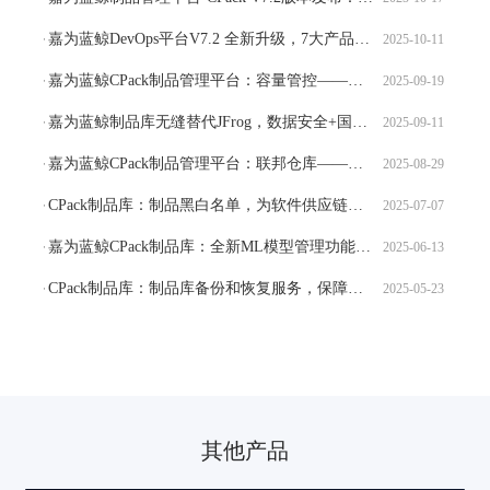
嘉为蓝鲸DevOps平台V7.2 全新升级，7大产品40+特性，携手AI开启企业研发转型新周期
2025-10-11
嘉为蓝鲸CPack制品管理平台：容量管控——告别存储爆满，为存储装上「安全阀」
2025-09-19
嘉为蓝鲸制品库无缝替代JFrog，数据安全+国产化认证双保障
2025-09-11
嘉为蓝鲸CPack制品管理平台：联邦仓库——助力跨团队、跨地域、跨组织的制品资产协作
2025-08-29
CPack制品库：制品黑白名单，为软件供应链安全护航
2025-07-07
嘉为蓝鲸CPack制品库：全新ML模型管理功能，助力AI交付与企业级DevOps实践无缝结合
2025-06-13
CPack制品库：制品库备份和恢复服务，保障团体的制品资产安全
2025-05-23
其他产品