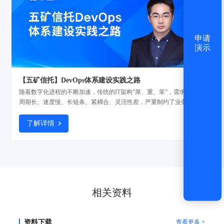
申请
演示
【五矿信托】DevOps体系建设实践之路
随着数字化进程的不断加速，传统的IT架构“厚、重、笨”，需求支撑的
周期长、速度慢、长链条、紧耦合、灵活性差，严重制约了业务创新模
式的发展。基于此，五矿信托开启探索企业级的DevOps建设，引入
DevOps工具链加强流程体系建设，用统一的工具链实现稳敏双态实践
了解详情
并行，确保项目质量与管理的“可视、可管、可控、可信”。
相关资料
资料下载
查看更多 +