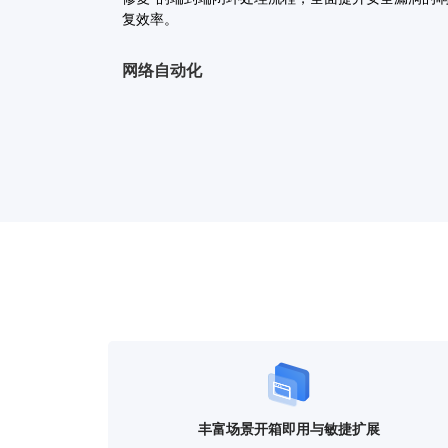
复效率。
网络自动化
打造统一的网络运维工作台，沉淀标准化自动化插件
现异构网络设备的集中纳管、巡检、IP管理、配置变
策略的自动化高效下发，保障网络架构安全稳定与敏
操作风险管控
构建‘事前细粒度授权与审批、事中高危拦截、事后
计’的三维风控防线，全面保障企业运维作业的安全
标准操作数字人
以自然语言交互为入口，数字人智能体无缝串联跨系
与低风险SOP，实现从‘意图识别、权限校验’到‘自
审计留痕’的端到端‘对话即运维’闭环。
丰富场景开箱即用与敏捷扩展