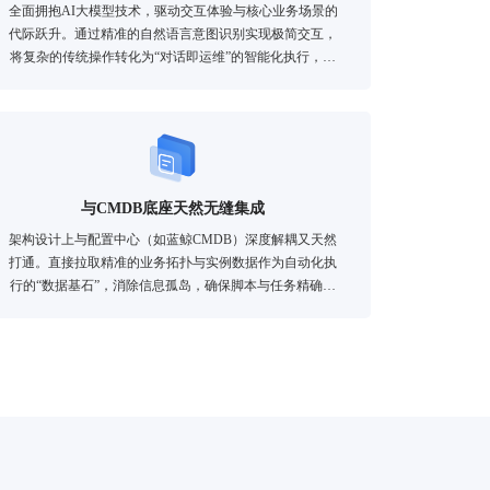
全面拥抱AI大模型技术，驱动交互体验与核心业务场景的
代际跃升。通过精准的自然语言意图识别实现极简交互，
将复杂的传统操作转化为“对话即运维”的智能化执行，极
大降低工具使用门槛。
与CMDB底座天然无缝集成
架构设计上与配置中心（如蓝鲸CMDB）深度解耦又天然
打通。直接拉取精准的业务拓扑与实例数据作为自动化执
行的“数据基石”，消除信息孤岛，确保脚本与任务精确下
发到目标节点。