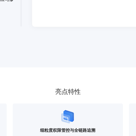
库，实
更与安全
捷。
全量审
与合规
亮点特性
统调度
动化执行与
细粒度权限管控与全链路追溯