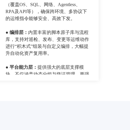
（覆盖OS、SQL、网络、Agentless、
RPA及API等），确保跨环境、多协议下
的运维指令能够安全、高效下发。
● 编排层
：
内置丰富的脚本原子库与流程
库，支持对巡检、发布、变更等运维动作
进行“积木式”组装与自定义编排，大幅提
升自动化资产复用率。
● 平台能力层
：
提供强大的底层支撑模
块，不仅涵盖动态分组与凭证管理，更强
化了安全风控（审批策略与高危命令审
核），并提供OpenAPI与SDK赋能二次开
发。
●
场景层：
提供海量开箱即用的自动化运
维场景（覆盖巡检、安全基线、中间件/
数据库/网络管理等），并配备扩展开发
框架，助力企业快速构建并落地自动化运