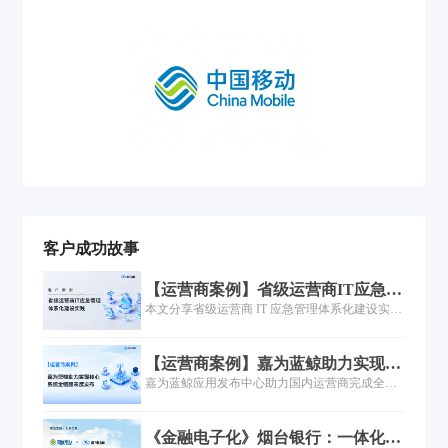
客户成功故事
【运营商案例】省级运营商IT应急管
理体系化建设实践
本文分享省级运营商 IT 应急管理体系化建设实
践，先指出该运营商在 IT 应急管理的预案、演
练、协同、处置、闭环等环节存在诸多问题，数
【运营商案例】嘉为蓝鲸助力实现核
智化水平亟待提升。嘉为蓝鲸围绕事前演练预
心系统全链路灰度发布
嘉为蓝鲸应用发布中心助力国内运营商完成全业
防、事中快速处置、事后复盘改进，搭建数字化
务线 DevOps 集约建设，落地核心系统不停机全
预案、常态化演练、一站式应急处置、复盘整
链路灰度发布，解决多云融合、夜间变更低效、
改、数据统计五大模块，实现应急管理全流程数
《金融电子化》烟台银行：一体化运
故障影响大等行业痛点，实现敏捷规模化与创新
智化升级。项目落地后，预案可执行性、应急自