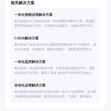
借助大数据、智能化等数字技术和工具，实现高
相关解决方案
效高质运维管理，成为运营商探索的重要话题...
一体化智能运维解决方案
嘉为蓝鲸为中大型政企提供一体化智能运维解决方案，覆盖配
置管理数据库CMDB、可观测IT运维监控、IT服务管理ITSM、
自动化运维、IT灾备应急、多云管理CMP、智能运维大模型开
发等企业IT运维场景。基于腾讯蓝鲸PaaS的海量实践，支持国
CMDB解决方案
产信创环境，提升运维效率。免费申请方案演示。
嘉为蓝鲸 CMDB 是专业企业配置管理数据库与CMDB软件，提
供自动发现、流程联动、数据治理能力，适配配置管理平台需
求，助力企业破解IT运维痛点，构建可信配置数据体系。
一体化监控解决方案
嘉为蓝鲸一体化监控解决方案，打造全栈运维监控平台，适配
信创监控平台需求，覆盖云/容器 /数据库/中间件等IT设施全场
景监控。解决技术适配难、工具联动弱、故障定位慢等问题，
提供智能化告警处置、故障自愈、全生命周期告警管理，已服
自动化运维解决方案
务中信建投、广州公交、福田汽车等企业，助力提升运维效
率，保障业务稳定运行。
嘉为蓝鲸自动化运维平台是企业级一站式 IT 运维系统，专注解
决海量设备运维难题，提供自动化运维、IT巡检、服务器巡
检、网络自动化运维全流程能力，覆盖主机/数据库/网络设备，
支持资源交付、基线核查、灾备切换自动化，AI大模型赋能对
话即运维，降本提效同时保障业务稳定。