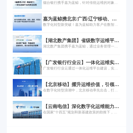
维平台的建设实践
烟台银行携手嘉为蓝鲸，针对传统运维的对象管
实用化，大幅降本提效并保障业务连续性。
动化率、人员响应效率显著提升，形成闭环管理
理、状态感知、流程协同三大挑战，共建一体化
与可量化指标，全面强化业务连续性保障。文末
运维平台。平台分三阶段实现对象、行为、状态
推荐嘉为蓝鲸应急灾备管理中心・鲸舟，提供全
嘉为蓝鲸携北京/广西/辽宁移动、人
数字化，大幅提升运维效率与系统稳定性，未来
流程应急灾备闭环解决方案。
保科技、中金财富、湖北数产等客户
数字化转型新突破！嘉为蓝鲸助力客户在数智化
将深化 AIOps 技术，向 “无人” 运维迈进。
再获鼎新杯多项荣誉！
运维、数智研发管理、智慧运营、智能体应用实
践、央国企案例五大赛道斩获“鼎新杯” 奖项，助
【湖北数产集团】省级数字运维平台
力企业实现智能运维、实现研发效能提升！
如何实现90%告警收敛与60+业务系
湖北数产集团携手嘉为蓝鲸，通过业务管理一体
统纳管？
化平台实现运维数字化转型。案例覆盖统一监
控、告警收敛90%、IT服务全生命周期管理，助
【广发银行行业云】一体化运维实
力省级数字平台高效运营。
践：构建160+数据模型，实现运维全
广发银行行业云通过一体化运维平台建设，实现
链路自动化管控
对象数字化（160+模型）、状态数字化（闭环告
警管理）、服务行为数字化、操作自动化及运营
【北京移动】擢升运维价值，引领信
可视化五大能力。案例涵盖CMDB重构、监控告
息产业发展
在数字化转型浪潮中，北京移动率先出击，打造
警统一、流程线上化等关键场景，为金融行业云
了面向云计算运维场景的智能运维平台，推进更
运维提供自动化、智能化转型路径参考。点击了
精细化、自动化、智能化运维体系建设，强化系
解完整解决方案与落地成效。
【云南电信】深化数字化运维能力，
统风险和故障的早发现、早定位、早处置，保障
支撑“数字云南”建设倍道而进
在国家“十四五”规划和新基建政策的助推下，企
业务稳定运行，并建设完善的运维开发能力，实
业纷纷加速数字化转型，运营商以5G为契机也加
现从传统运维向运维开发的转型...
入了数字化转型的浪潮。运营商对运维的质量和
稳定性有着极高的要求，在复杂ICT环境下，如何