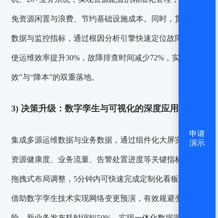
免资源闲置与浪费、节约基础设施成本。同时，贯通配置
数据与监控指标，通过根因分析引擎快速定位故障根源，
使运维效率提升30%，故障排查时间减少72%，实现“提
效”与“降本”的双重落地。
3)
决策升级：数字孪生与可视化的深度应用：
申请
集成多源运维数据与业务数据，通过组件化大屏实时展示
演示
资源健康度、业务流量、告警处置进度等关键指标，支持
拖拽式布局调整，5分钟内可快速完成定制化看板搭建。
借助数字孪生技术实现网络变更预演，有效规避变更风
险，新业务发布耗时缩短50%，实现一体化数据洞察与业