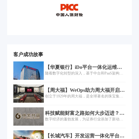
客户成功故事
【华夏银行】iDo平台一体化运维的
落地过程
随着数字化转型的深入，基于中台和PaaS架构的
一体化运维建设也在各行各业快速展开，但是如
何将运维平台本身的能力与企业已有的工具能力
【周大福】WeOps助力周大福开启IT
进行中台化整合、工具场景如何联动，是个复杂
运维数字化转型之路
创立于1929年的周大福，是全球著名的珠宝集
而庞大的工程......
团，零售网络遍及中国、日本、韩国、东南亚与
美国。嘉为蓝鲸WeOps平台上线后，除了主机监
科技赋能财富之路如何大步迈进？
控，监控范围增加了操作系统、数据库、中间
——中金财富研发转型升级之道
数字经济的蓬勃发展，为证券行业添加了新动
件、虚拟化、云平台、基础应用等维度，运维人
能，但突如其来的疫情爆发，使得行业无接触经
员可以主动针对影响业务的关键指标设置发现和
济需求快速增加，也让数字经济展现出了无限可
解决问题的流程。
【长城汽车】开发运营一体化平台落
能。在数字经济大势下，证券行业纷纷加大了IT