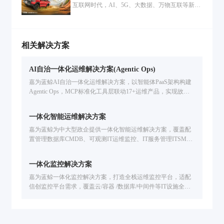
地，车企深化数字化转型！
互联网时代，AI、5G、大数据、万物互联等新技
建设投入，并提出数字化转型的战略。
术推动着各行业态的转变与发展，汽车行业顺势
而动，在技术上致力于让汽车更加聪明、环保；
在管理上以互联网打破时间与空间的限制进行协
同，让周转更迅速、让成本有效控制；在业务上
相关解决方案
提供精细化、定制化、多元化的服务。“行业领
先”不再仅限于产品的市场定位，同时也受管理、
AI自治一体化运维解决方案(Agentic Ops)
服务与技术支持的影响。
嘉为蓝鲸AI自治一体化运维解决方案，以智能体PaaS架构构建
Agentic Ops，MCP标准化工具层联动17+运维产品，实现故障
分析、自动巡检、流程数字人端到端运维自治。
一体化智能运维解决方案
嘉为蓝鲸为中大型政企提供一体化智能运维解决方案，覆盖配
置管理数据库CMDB、可观测IT运维监控、IT服务管理ITSM、
自动化运维、IT灾备应急、多云管理CMP、智能运维大模型开
发等企业IT运维场景。基于腾讯蓝鲸PaaS的海量实践，支持国
一体化监控解决方案
产信创环境，提升运维效率。免费申请方案演示。
嘉为蓝鲸一体化监控解决方案，打造全栈运维监控平台，适配
信创监控平台需求，覆盖云/容器 /数据库/中间件等IT设施全场
景监控。解决技术适配难、工具联动弱、故障定位慢等问题，
提供智能化告警处置、故障自愈、全生命周期告警管理，已服
务中信建投、广州公交、福田汽车等企业，助力提升运维效