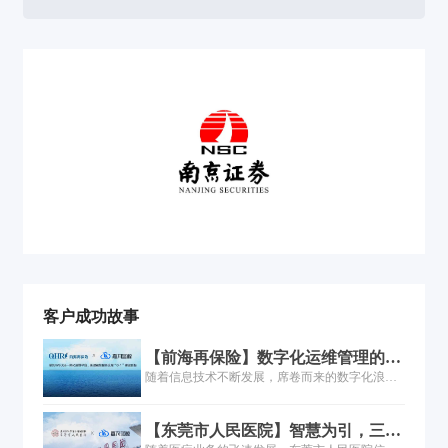
客户成功故事
【前海再保险】数字化运维管理的实
践之路！
随着信息技术不断发展，席卷而来的数字化浪潮
将保险业推到了变革和创新的风口浪尖。作为金
融保险领域的重要组成部分，前海再保险在发
【东莞市人民医院】智慧为引，三甲
挥“减震器”功效、推动巨灾保险体系建设的同