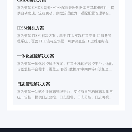
CMDB解决方案
产信创环境，提升运维效率。免费申请方案演示。
嘉为蓝鲸 CMDB 是专业企业配置管理数据库与CMDB软件，提
供自动发现、流程联动、数据治理能力，适配配置管理平台需
求，助力企业破解IT运维痛点，构建可信配置数据体系。
ITSM解决方案
嘉为蓝鲸 ITSM 解决方案，基于 ITIL 实践打造专业 IT 服务管
理系统，覆盖 ITIL 流程全场景，可解决企业 IT 运维服务流程
僵化、响应慢、难集成问题；融合低代码 + 自动化 + ITOM 集
成能力，助力运维合规化、效率提升，降低运营成本。
一体化监控解决方案
嘉为蓝鲸一体化监控解决方案，打造全栈运维监控平台，适配
信创监控平台需求，覆盖云/容器 /数据库/中间件等IT设施全场
景监控。解决技术适配难、工具联动弱、故障定位慢等问题，
提供智能化告警处置、故障自愈、全生命周期告警管理，已服
日志管理解决方案
务中信建投、广州公交、福田汽车等企业，助力提升运维效
率，保障业务稳定运行。
嘉为蓝鲸一站式企业日志管理平台，支持海量异构日志采集与
统一管控，提供日志监控、日志报警、日志分析、日志可视化
能力，可实现智能故障定位、安全审计、业务链路追踪，已服
务公交、金融、医疗、制造等行业，助力企业提速排障效率。