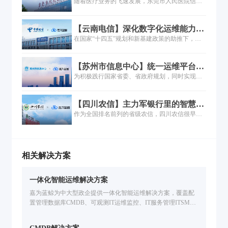
医院落地一体化运维实践
随着医疗业务的飞速发展，东莞市人民医院信息
时，全面推进 “战略规划与组织流程建设”、“业务
化程度不断加深，医院的系统、设备持续叠加，
经营管理数字化”、“数据能力建设”、“科技能力
IT规模不断扩大，信息科面临的IT运维需求量与
建设”以及“风险防范”五个方面的建设工作，其
【云南电信】深化数字化运维能力，
复杂度逐级递增，东莞市人民医院对信息系统的
中，数字化系统的建设和运维服务的重任落到了
支撑“数字云南”建设倍道而进
在国家“十四五”规划和新基建政策的助推下，企
连续性、稳定性要求也进一步提高。运维安全和
IT部门肩上，这无疑给运维团队带来巨大的挑
业纷纷加速数字化转型，运营商以5G为契机也加
敏捷性如何同时保障？如何快速发现、准确定
战...
入了数字化转型的浪潮。运营商对运维的质量和
位、避免故障损失？运维工具系统个性化如何增
【苏州市信息中心】统一运维平台落
稳定性有着极高的要求，在复杂ICT环境下，如何
强？这都是医院信息科亟待解决的重要问题。
地，嘉为助力市级政府数字化转型！
为积极践行国家省委、省政府规划，同时实现信
借助大数据、智能化等数字技术和工具，实现高
息化管理水平的跨越式发展，苏州市信息中心决
效高质运维管理，成为运营商探索的重要话题...
定全面推动单位工作质量、效率与动力的变革，
【四川农信】主力军银行里的智慧运
在信息化体系上建立统一运维运营管理体系，护
维力量
作为全国排名前列的省级农信，四川农信很早就
航业务快速及稳定发展，实现技术与业务的快速
意识到信息化支撑的重要性，并建设了众多自动
融合......
化运维工具。然而随着业务的高歌猛进，IT规模
成倍数增长。原有运维工具分散带来的问题日益
凸显，部分运维能力不足，限制了运维管理工作
相关解决方案
效率的进一步提升，难以满足新业务环境运维需
求。如何进行多数据中心统一运维建设？如何整
一体化智能运维解决方案
合原有零散工具进行体系化发展建设？如何释放
技术人员创新活力？如何满足个性化定制与自主
嘉为蓝鲸为中大型政企提供一体化智能运维解决方案，覆盖配
可控要求？等等问题摆在了四川农信运维部门面
置管理数据库CMDB、可观测IT运维监控、IT服务管理ITSM、
前。
自动化运维、IT灾备应急、多云管理CMP、智能运维大模型开
发等企业IT运维场景。基于腾讯蓝鲸PaaS的海量实践，支持国