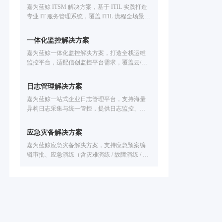
嘉为蓝鲸 ITSM 解决方案，基于 ITIL 实践打造
专业 IT 服务管理系统，覆盖 ITIL 流程全场景，
可解决企业 IT 运维服务流程僵化、响应慢、难
集成问题；融合低代码 + 自动化 + ITOM 集成
一体化监控解决方案
能力，助力运维合规化、效率提升，降低运营
嘉为蓝鲸一体化监控解决方案，打造全栈运维
成本。
监控平台，适配信创监控平台需求，覆盖云/容
器 /数据库/中间件等IT设施全场景监控。解决技
术适配难、工具联动弱、故障定位慢等问题，
日志管理解决方案
提供智能化告警处置、故障自愈、全生命周期
嘉为蓝鲸一站式企业日志管理平台，支持海量
告警管理，已服务中信建投、广州公交、福田
异构日志采集与统一管控，提供日志监控、日
汽车等企业，助力提升运维效率，保障业务稳
志报警、日志分析、日志可视化能力，可实现
定运行。
智能故障定位、安全审计、业务链路追踪，已
应急灾备解决方案
服务公交、金融、医疗、制造等行业，助力企
嘉为蓝鲸应急灾备解决方案，支持应急预案编
业提速排障效率。
辑审批、应急演练（含灾难演练 / 故障演练 / 应
急故障演练 / 应急预案演练）全流程管理，联动
备份系统实现自动化处置，达成 “1 分钟发现、5
分钟响应、10 分钟恢复”，已服务公交集团、基
金、汽车等多行业客户，保障业务连续不中
断。