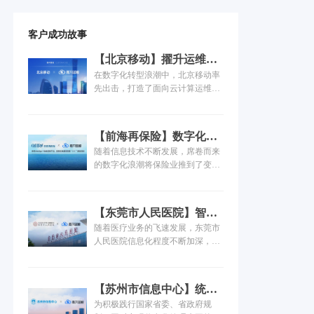
客户成功故事
【北京移动】擢升运维价
值，引领信息产业发展
在数字化转型浪潮中，北京移动率
先出击，打造了面向云计算运维场
景的智能运维平台，推进更精细
化、自动化、智能化运维体系建
设，强化系统风险和故障的早发
【前海再保险】数字化运
现、早定位、早处置，保障业务稳
维管理的实践之路！
随着信息技术不断发展，席卷而来
定运行，并建设完善的运维开发能
的数字化浪潮将保险业推到了变革
力，实现从传统运维向运维开发的
和创新的风口浪尖。作为金融保险
转型...
领域的重要组成部分，前海再保险
在发挥“减震器”功效、推动巨灾保
【东莞市人民医院】智慧
险体系建设的同时，全面推进 “战
为引，三甲医院落地一体
随着医疗业务的飞速发展，东莞市
略规划与组织流程建设”、“业务经
化运维实践
人民医院信息化程度不断加深，医
营管理数字化”、“数据能力建
院的系统、设备持续叠加，IT规模
设”、“科技能力建设”以及“风险防
不断扩大，信息科面临的IT运维需
范”五个方面的建设工作，其中，数
求量与复杂度逐级递增，东莞市人
字化系统的建设和运维服务的重任
【苏州市信息中心】统一
民医院对信息系统的连续性、稳定
落到了IT部门肩上，这无疑给运维
运维平台落地，嘉为助力
为积极践行国家省委、省政府规
性要求也进一步提高。运维安全和
团队带来巨大的挑战...