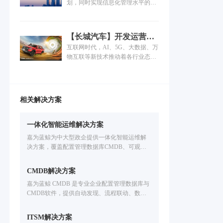
市级政府数字化转型！
划，同时实现信息化管理水平的跨
敏捷性如何同时保障？如何快速发
越式发展，苏州市信息中心决定全
现、准确定位、避免故障损失？运
面推动单位工作质量、效率与动力
维工具系统个性化如何增强？这都
的变革，在信息化体系上建立统一
是医院信息科亟待解决的重要问
【长城汽车】开发运营一
运维运营管理体系，护航业务快速
题。
体化平台落地，车企深化
互联网时代，AI、5G、大数据、万
及稳定发展，实现技术与业务的快
数字化转型！
物互联等新技术推动着各行业态的
速融合......
转变与发展，汽车行业顺势而动，
在技术上致力于让汽车更加聪明、
环保；在管理上以互联网打破时间
与空间的限制进行协同，让周转更
相关解决方案
迅速、让成本有效控制；在业务上
提供精细化、定制化、多元化的服
务。“行业领先”不再仅限于产品的
一体化智能运维解决方案
市场定位，同时也受管理、服务与
嘉为蓝鲸为中大型政企提供一体化智能运维解
技术支持的影响。
决方案，覆盖配置管理数据库CMDB、可观测IT
运维监控、IT服务管理ITSM、自动化运维、IT
灾备应急、多云管理CMP、智能运维大模型开
CMDB解决方案
发等企业IT运维场景。基于腾讯蓝鲸PaaS的海量
嘉为蓝鲸 CMDB 是专业企业配置管理数据库与
实践，支持国产信创环境，提升运维效率。免
CMDB软件，提供自动发现、流程联动、数据
费申请方案演示。
治理能力，适配配置管理平台需求，助力企业
破解IT运维痛点，构建可信配置数据体系。
ITSM解决方案