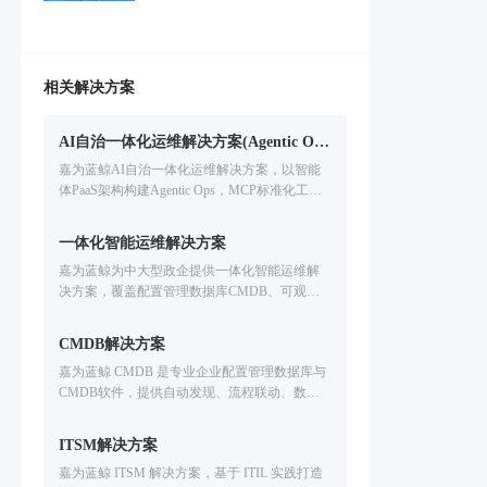
工具建设为抓手，依托理念先进的
营效率和服务质量。
运维PaaS平台，以点带面，对运维
管理体系进行全面优化升级，主要
涉及工具支撑体系、流程管理体
相关解决方案
系、指标度量体系及人员组织体系
的优化建设。
AI自治一体化运维解决方案(Agentic Ops)
嘉为蓝鲸AI自治一体化运维解决方案，以智能
体PaaS架构构建Agentic Ops，MCP标准化工具
层联动17+运维产品，实现故障分析、自动巡
检、流程数字人端到端运维自治。
一体化智能运维解决方案
嘉为蓝鲸为中大型政企提供一体化智能运维解
决方案，覆盖配置管理数据库CMDB、可观测IT
运维监控、IT服务管理ITSM、自动化运维、IT
灾备应急、多云管理CMP、智能运维大模型开
CMDB解决方案
发等企业IT运维场景。基于腾讯蓝鲸PaaS的海量
嘉为蓝鲸 CMDB 是专业企业配置管理数据库与
实践，支持国产信创环境，提升运维效率。免
CMDB软件，提供自动发现、流程联动、数据
费申请方案演示。
治理能力，适配配置管理平台需求，助力企业
破解IT运维痛点，构建可信配置数据体系。
ITSM解决方案
嘉为蓝鲸 ITSM 解决方案，基于 ITIL 实践打造