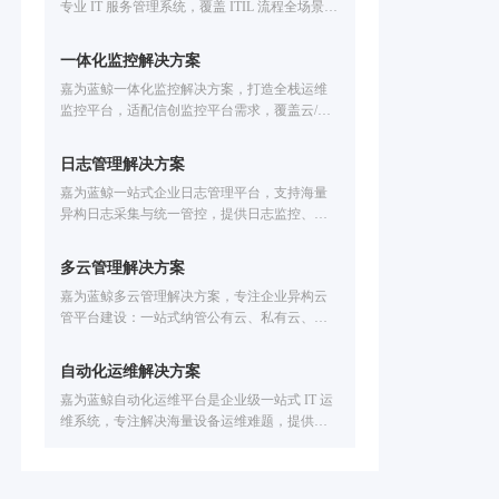
专业 IT 服务管理系统，覆盖 ITIL 流程全场景，
可解决企业 IT 运维服务流程僵化、响应慢、难
集成问题；融合低代码 + 自动化 + ITOM 集成
一体化监控解决方案
能力，助力运维合规化、效率提升，降低运营
嘉为蓝鲸一体化监控解决方案，打造全栈运维
成本。
监控平台，适配信创监控平台需求，覆盖云/容
器 /数据库/中间件等IT设施全场景监控。解决技
术适配难、工具联动弱、故障定位慢等问题，
日志管理解决方案
提供智能化告警处置、故障自愈、全生命周期
嘉为蓝鲸一站式企业日志管理平台，支持海量
告警管理，已服务中信建投、广州公交、福田
异构日志采集与统一管控，提供日志监控、日
汽车等企业，助力提升运维效率，保障业务稳
志报警、日志分析、日志可视化能力，可实现
定运行。
智能故障定位、安全审计、业务链路追踪，已
多云管理解决方案
服务公交、金融、医疗、制造等行业，助力企
嘉为蓝鲸多云管理解决方案，专注企业异构云
业提速排障效率。
管平台建设：一站式纳管公有云、私有云、混
合云及物理机资源，破解异构云统管难题；支
持跨云管理与自动化多云资源交付，提升资源
自动化运维解决方案
发放效率；结合数据中心云管与精细化云运营
嘉为蓝鲸自动化运维平台是企业级一站式 IT 运
分析，优化资源利用率、降低成本，保障云资
维系统，专注解决海量设备运维难题，提供自
源合规，助力企业实现云运营降本增效。
动化运维、IT巡检、服务器巡检、网络自动化运
维全流程能力，覆盖主机/数据库/网络设备，支
持资源交付、基线核查、灾备切换自动化，AI