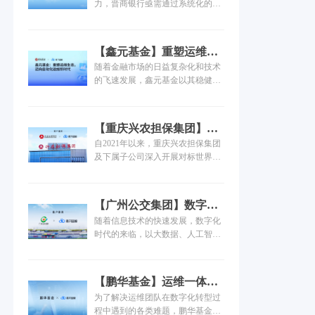
台驱动 IT 系统管理全面升
力，晋商银行亟需通过系统化的平
级！
台建设实现运维能力的升级。经过
层层筛选，最终携手嘉为蓝鲸打造
智能运维平台，通过构建统一告警
【鑫元基金】重塑运维生
中心、业务运维中心、应用发布系
态，迈向自动化运维新时
随着金融市场的日益复杂化和技术
统，实现运维管理的自动化、智能
代
的飞速发展，鑫元基金以其稳健的
化，提高运维效率，降低运维成
经营策略和不断创新的业务能力，
本；同时覆盖数据采集、存储、计
在公募基金行业中稳步前行。然
算、分析，并落地AIOps能力，实
而，随着业务的快速发展和监管政
现资源预测、异常检测、健康评估
【重庆兴农担保集团】锻
策的日益严格，鑫元基金在享受业
等场景智能化，确保系统的稳定性
造运维能力底座，精益信
自2021年以来，重庆兴农担保集团
务增长带来喜悦的同时，也不得不
和安全性。通过 “工具整合 + 数据
息化管理
及下属子公司深入开展对标世界一
面对IT运维体系面临的严峻挑战。
驱动” ，实现智能运维能力的系统
流管理培育具有核心竞争力企业专
传统的运维模式已难以满足当前业
性提升。
项行动。围绕战略管理、组织管
务快速发展以及数字化转型的需
理、运营管理、财务管理、风险管
求，运维对象愈发复杂将带来数据
【广州公交集团】数字化
理、科技管理、人力资源管理、信
孤岛与运维成本增加等新问题。
探索，落地嘉为蓝鲸智慧
随着信息技术的快速发展，数字化
息化管理等8个领域，找差距、补
运维平台
时代的来临，以大数据、人工智
短板、强弱项，加强管理体系和管
能、云计算等为代表的信息革命对
理能力建设。其中，信息化管理作
交通现代化进程产生了革命性影
为8大领域之一，具有非常重要的
响，广州公交集团作为广州交通运
地位...
【鹏华基金】运维一体化
输建设重要组成部分，认真贯彻落
平台建设实践
为了解决运维团队在数字化转型过
实国家数字化转型战略，通过不断
程中遇到的各类难题，鹏华基金以
完善自身的运营网络，提高公交运