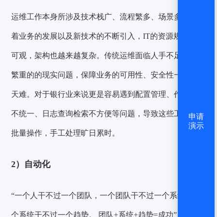
运维工作本身所涉及技术栈广、流程繁多、场景多元，随
着业务的发展以及新技术的不断引入，IT的资源规模更是
可观，架构也越来越复杂。传统运维面临人手不足、工作
繁重的的现实问题，保障业务的可用性、安全性一天比一
天难。对于银行业来说更是容易遇到配置管理、作业处理
不统一、日志查询检索不方便等问题，导致这些工作无法
申请
演示
批量操作，手工处理旷日累时。
2）自动化
“一个人干不过一个团队，一个团队干不过一个系统，一
个系统干不过一个趋势。 团队+系统+趋势=成功”