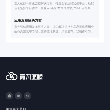
嘉为蓝鲸一体化监控解决方案，打造全栈运维监控平台，适配
信创监控平台需求，覆盖云/容器 /数据库/中间件等IT设施全场
景监控。解决技术适配难、工具联动弱、故障定位慢等问题，
提供智能化告警处置、故障自愈、全生命周期告警管理，已服
应用发布解决方案
务中信建投、广州公交、福田汽车等企业，助力提升运维效
率，保障业务稳定运行。
嘉为蓝鲸应用发布解决方案，以CMDB拓扑为底座提供应用全
生命周期发布管理，支持蓝绿灰度、滚动发布，双编排引擎覆
盖主机与容器，AI赋能故障分析，保障发布合规稳定。
3593213400
DevOps@canway.net
020-38847288
关注嘉为蓝鲸