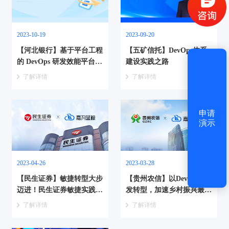
获取验证码
2023-10-19
2023-09-20
【河北银行】基于平台工程
【五矿信托】DevOps体系
登录
的 DevOps 研发效能平台研
建设实践之路
究与实践
了解详情
了解详情
还没有账号？
立即注册
申请
演示
2023-04-26
2023-03-28
【民生证券】敏捷转型大步
【贵州农信】以DevOps研
迈进！民生证券敏捷实践培
发转型，加速乡村振兴最后
训圆满结束！
一公里
了解详情
了解详情