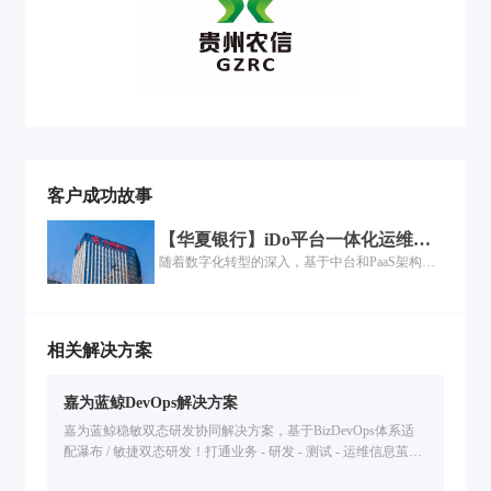
客户成功故事
【华夏银行】iDo平台一体化运维的
落地过程
随着数字化转型的深入，基于中台和PaaS架构的
一体化运维建设也在各行各业快速展开，但是如
何将运维平台本身的能力与企业已有的工具能力
进行中台化整合、工具场景如何联动，是个复杂
而庞大的工程......
相关解决方案
嘉为蓝鲸DevOps解决方案
嘉为蓝鲸稳敏双态研发协同解决方案，基于BizDevOps体系适
配瀑布 / 敏捷双态研发！打通业务 - 研发 - 测试 - 运维信息茧
房，统一管理研发资产，全流程度量分析，解决研发效能低、