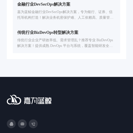
协同难问题，已服务金融 / 汽车等行业企业提升交付效率。
金融行业DevSecOps解决方案
嘉为蓝鲸金融行业DevSecOps解决方案，专为银行、证券、信
托等机构打造！解决业务机密保护难、人工依赖高、质量管控
弱、度量分析难痛点，提供本地化 / 混合云部署、全生命周期
质量管控、研发数据可视化，助力提升数字业务交付效率 & 数
传统行业BizDevOps转型解决方案
字资产安全
传统行业企业产研效率低、需求管理乱？推荐专业 BizDevOps
解决方案！提供成熟 DevOps 平台与系统，覆盖智能研发全流
程，从需求管理到交付运维全链路提效，助力企业敏捷转型与
数字创新。
3593213400
DevOps@canway.net
020-38847288