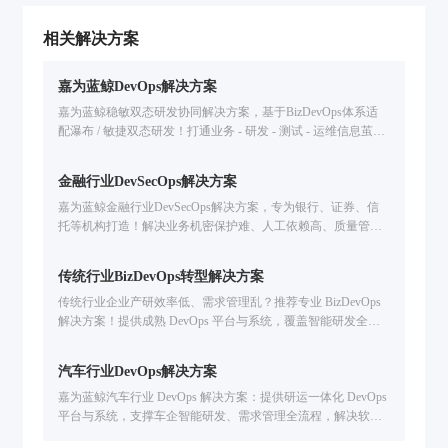
相关解决方案
嘉为蓝鲸DevOps解决方案
嘉为蓝鲸稳敏双态研发协同解决方案，基于BizDevOps体系适
配瀑布 / 敏捷双态研发！打通业务 - 研发 - 测试 - 运维信息茧
房，统一管理研发资产，全流程度量分析，解决研发效能低、
协同难问题，已服务金融 / 汽车等行业企业提升交付效率。
金融行业DevSecOps解决方案
嘉为蓝鲸金融行业DevSecOps解决方案，专为银行、证券、信
托等机构打造！解决业务机密保护难、人工依赖高、质量管控
弱、度量分析难痛点，提供本地化 / 混合云部署、全生命周期
质量管控、研发数据可视化，助力提升数字业务交付效率 & 数
传统行业BizDevOps转型解决方案
字资产安全
传统行业企业产研效率低、需求管理乱？推荐专业 BizDevOps
解决方案！提供成熟 DevOps 平台与系统，覆盖智能研发全流
程，从需求管理到交付运维全链路提效，助力企业敏捷转型与
数字创新。
汽车行业DevOps解决方案
嘉为蓝鲸汽车行业 DevOps 解决方案：提供研运一体化 DevOps
平台与系统，支撑车企智能研发、需求管理全流程，解决软件
交付慢 / 研运协同难问题，服务东风 / 长城等车企，助力提升软