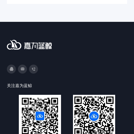
件交付效率！
3593213400
DevOps@canway.net
020-38847288
关注嘉为蓝鲸