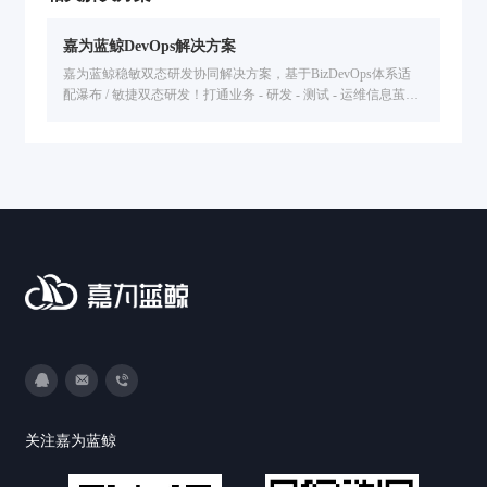
嘉为蓝鲸DevOps解决方案
嘉为蓝鲸稳敏双态研发协同解决方案，基于BizDevOps体系适
配瀑布 / 敏捷双态研发！打通业务 - 研发 - 测试 - 运维信息茧
房，统一管理研发资产，全流程度量分析，解决研发效能低、
协同难问题，已服务金融 / 汽车等行业企业提升交付效率。
3593213400
DevOps@canway.net
020-38847288
关注嘉为蓝鲸