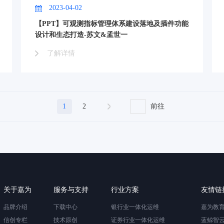
2023-04-02
【PPT】可观测指标管理体系建设落地及插件功能
设计和生态打造-苏文&孟世一
了解详情
1
2
前往
关于嘉为
服务与支持
行业方案
友情链
品牌介绍
下载中心
银行业一体化运维
嘉为教
信创专栏
技术原创
证券行业一体化运维
蓝鲸智