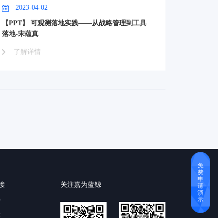
2023-04-02
【PPT】 可观测落地实践——从战略管理到工具
落地-宋蕴真
了解详情
免
费
申
接
关注嘉为蓝鲸
请
演
示
育
云