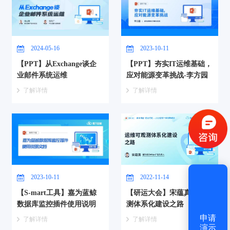
2024-05-16
2023-10-11
【PPT】从Exchange谈企
【PPT】夯实IT运维基础，
业邮件系统运维
应对能源变革挑战-李方园
验证码登录
密码登录
了解详情
了解详情
获取验证码
登录
2023-10-11
2022-11-14
【S-mart工具】嘉为蓝鲸
【研运大会】宋蕴真：可观
还没有账号？
立即注册
数据库监控插件使用说明
测体系化建设之路
申请
了解详情
了解详情
演示