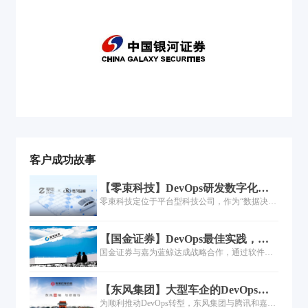
客户成功故事
【零束科技】DevOps研发数字化体
系建设实践
零束科技定位于平台型科技公司，作为“数据决定
体验，软件定义汽车”的践行者，智能车联云平台
需要支持百万车辆接入，同时支持大量数据管理
【国金证券】DevOps最佳实践，助
调度，这对云平台的性能、稳定及安全性提出了
力企业数字业务高效交付
国金证券与嘉为蓝鲸达成战略合作，通过软件架
极高要求。为进一步缩短云端研发迭代周期、提
构的全面革新、研发实践的体系化导入、组织管
升软件产品交付质量及开发效率、提高信息技术
理的持续优化和企业文化的建设塑造等DevOps能
对车端业务需求的响应速度，零束科技与嘉为蓝
【东风集团】大型车企的DevOps转
力体系建设维度，帮助国金证券全方位改善软件
鲸合作，打造DevOps研运一体化平台，提升持续
型之路！
为顺利推动DevOps转型，东风集团与腾讯和嘉为
质效体系，实现数字业务交付的高效率和高质
集成、持续交付、持续部署能力，有效提升研发