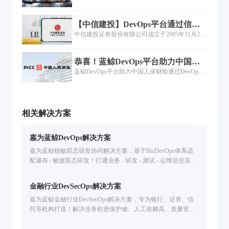
蓝鲸达成战略合作意向，希望通过腾讯和嘉为蓝
量。其中重点通过为国金证券构建企业级DevOps
效能。
鲸多年来在DevOps垂直领域深耕的充足技术能力
研运一体化平台，为业务稳定运营打造统一IT管
【中信建投】DevOps平台通过信通
和丰富实施经验，为东风集团数字业务的未来发
理基础，牢固企业数字化转型的技术底座。
院持续交付3级评估，需求平均交付
中信建投证券股份有限公司成立于2005年11月2
展态势提前搭建好DevOps能力体系。
周期6.5天
日，是经中国证监会批准设立的全国性大型综合
证券公司，投资银行业务连续8年保持行业前3
恭喜！蓝鲸DevOps平台助力中国人
名。公司拥有900万证券经纪业务客户，托管证券
保财险通过DevOps持续交付标准3
蓝鲸DevOps平台助力中国人保财险通过DevOps
市值4.31万亿元，位居行业第2名。
级！
持续交付标准3级！近期，中国人民财产保险股份
有限公司（简称：中国人保财险）的分布式核心
系统项目顺利通过中国信息通信研究院开展地
《研发运营一体（ DevOps ）能力成熟度模型》
相关解决方案
系列标准持续交付3级评估。成为首家通过
DevOps 持续交付标准 3 级评估的保险公司，代表
嘉为蓝鲸DevOps解决方案
着中国人保财险的DevOps持续交付水平达到国内
领先。
嘉为蓝鲸稳敏双态研发协同解决方案，基于BizDevOps体系适
配瀑布 / 敏捷双态研发！打通业务 - 研发 - 测试 - 运维信息茧
房，统一管理研发资产，全流程度量分析，解决研发效能低、
协同难问题，已服务金融 / 汽车等行业企业提升交付效率。
金融行业DevSecOps解决方案
嘉为蓝鲸金融行业DevSecOps解决方案，专为银行、证券、信
托等机构打造！解决业务机密保护难、人工依赖高、质量管控
弱、度量分析难痛点，提供本地化 / 混合云部署、全生命周期
质量管控、研发数据可视化，助力提升数字业务交付效率 & 数