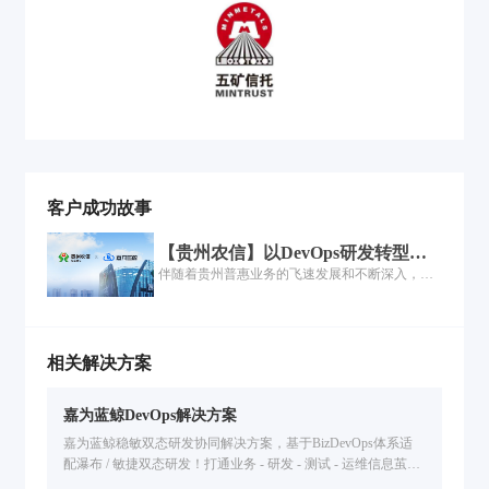
客户成功故事
【贵州农信】以DevOps研发转型，
加速乡村振兴最后一公里
伴随着贵州普惠业务的飞速发展和不断深入，无
论是数字金融业务的交付模式、过程管控、工艺
建设还是流程管理，都难以满足贵州农信下一阶
段的业务发展需求，因此贵州农信积极寻求解决
方案，去改善乃至扭转当前数字金融业务交付困
相关解决方案
难的局面...
嘉为蓝鲸DevOps解决方案
嘉为蓝鲸稳敏双态研发协同解决方案，基于BizDevOps体系适
配瀑布 / 敏捷双态研发！打通业务 - 研发 - 测试 - 运维信息茧
房，统一管理研发资产，全流程度量分析，解决研发效能低、