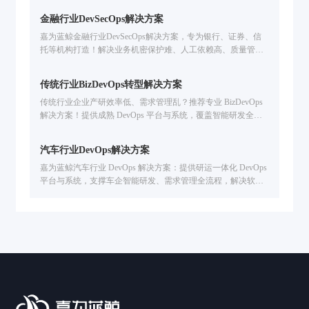
协同难问题，已服务金融 / 汽车等行业企业提升交付效率。
金融行业DevSecOps解决方案
嘉为蓝鲸金融行业DevSecOps解决方案，专为银行、证券、信
托等机构打造！解决业务机密保护难、人工依赖高、质量管控
弱、度量分析难痛点，提供本地化 / 混合云部署、全生命周期
质量管控、研发数据可视化，助力提升数字业务交付效率 & 数
传统行业BizDevOps转型解决方案
字资产安全
传统行业企业产研效率低、需求管理乱？推荐专业 BizDevOps
解决方案！提供成熟 DevOps 平台与系统，覆盖智能研发全流
程，从需求管理到交付运维全链路提效，助力企业敏捷转型与
数字创新。
汽车行业DevOps解决方案
嘉为蓝鲸汽车行业 DevOps 解决方案：提供研运一体化 DevOps
平台与系统，支撑车企智能研发、需求管理全流程，解决软件
交付慢 / 研运协同难问题，服务东风 / 长城等车企，助力提升软
件交付效率！