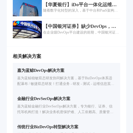
【华夏银行】iDo平台一体化运维的
等板块，拥有从金融产品研发至销售及后期风险
落地过程
随着数字化转型的深入，基于中台和PaaS架构的
控制、客户服务完整业务链条......
一体化运维建设也在各行各业快速展开，但是如
何将运维平台本身的能力与企业已有的工具能力
【中国银河证券】缺少DevOps，企
进行中台化整合、工具场景如何联动，是个复杂
业数字化转型就是带着脚镣跳舞
在企业级DevOps平台建设的前期，中国银河证券
而庞大的工程......
已有近百人规模的自主研发团队，此时的工具集
以开源与免费的工具为主。研发人员自发组织建
设DevOps的工具，呈现点状分布、工具功能单
一、服务连续性弱的特点，也很少会做业务连续
相关解决方案
性和工具链集群部署，同时有重复建设的特点，
这是大部分国内金融企业DevOps的现状......
嘉为蓝鲸DevOps解决方案
嘉为蓝鲸稳敏双态研发协同解决方案，基于BizDevOps体系适
配瀑布 / 敏捷双态研发！打通业务 - 研发 - 测试 - 运维信息茧
房，统一管理研发资产，全流程度量分析，解决研发效能低、
协同难问题，已服务金融 / 汽车等行业企业提升交付效率。
金融行业DevSecOps解决方案
嘉为蓝鲸金融行业DevSecOps解决方案，专为银行、证券、信
托等机构打造！解决业务机密保护难、人工依赖高、质量管控
弱、度量分析难痛点，提供本地化 / 混合云部署、全生命周期
质量管控、研发数据可视化，助力提升数字业务交付效率 & 数
传统行业BizDevOps转型解决方案
字资产安全