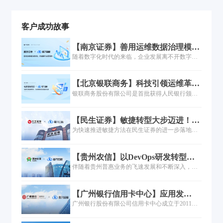
客户成功故事
【南京证券】善用运维数据治理模
型，赋能精细化运营管理
随着数字化时代的来临，企业发展离不开数字化
转型。南京证券在实践企业数字化转型中的IT服
务管理新实践，利用运维数据治理模型，构建业
【北京银联商务】科技引领运维革
务消费的一体化场景，通过精细化管理提升IT服
命，嘉为蓝鲸WeOps打造运维新底座
银联商务股份有限公司是首批获得人民银行颁发
务质量和效率。截至2022年末，南京证券已拥有
《中华人民共和国支付业务许可证》的支付机
几千台物理服务器、近千台网络安全设备、近百
构，经过20多年的精耕细作，取得了国内收单机
条光纤专线，IT 基础设施初具规模。公司IT服务
【民生证券】敏捷转型大步迈进！民
构第一、亚太地区第二的排名以及46.3%的市场份
管理主要围绕日常业务运营来开展，确保IT服务
生证券敏捷实践培训圆满结束！
为快速推进敏捷方法在民生证券的进一步落地推
额的不俗的业绩，作为银联商务子公司的北京银
整体运作既满足业务需求又符合制度规范。
广和成熟应用，日前民生证券携手嘉为蓝鲸开展
联商务有限公司（以下简称“北京银联商务”）正
了敏捷实践培训项目。近日，咨询培训项目圆满
加快推进各项数字基础设施建设，不断夯实“科技
【贵州农信】以DevOps研发转型，
落幕并于现场进行颁奖仪式，这标志着民生证券
银商”基座，为客户的发展助力，也为实体经济注
加速乡村振兴最后一公里
伴随着贵州普惠业务的飞速发展和不断深入，无
的组织敏捷转型正式迈出新的步伐，为后续实现
入支付与科技的动能
论是数字金融业务的交付模式、过程管控、工艺
通过组织敏捷带动金融科技创新，提高工程技术
建设还是流程管理，都难以满足贵州农信下一阶
能力，进一步强化企业敏捷实践能力打下了坚实
【广州银行信用卡中心】应用发
段的业务发展需求，因此贵州农信积极寻求解决
的基础。
布“快”且“稳”，5分钟实现一键发
广州银行股份有限公司信用卡中心成立于2011
方案，去改善乃至扭转当前数字金融业务交付困
布！
年，隶属于广州银行，是广州银行的分行级机
难的局面...
构、战略部门。业务范围涵盖信用卡、消费分期